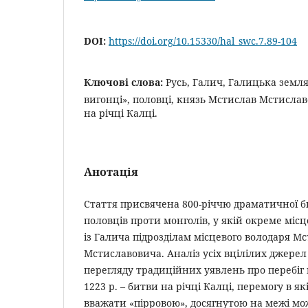
DOI:
https://doi.org/10.15330/hal_swc.7.89-104
Ключові слова:
Русь, Галич, Галицька земля
вигонці», половці, князь Мстислав Мстислав
на річці Калці.
Анотація
Стаття присвячена 800-річчю драматичної би
половців проти монголів, у якій окреме міс
із Галича підрозділам місцевого володаря М
Мстиславовича. Аналіз усіх вцілілих джерел 
перегляду традиційних уявлень про перебіг 
1223 р. – битви на річці Калці, перемогу в як
вважати «пірровою», досягнутою на межі мо