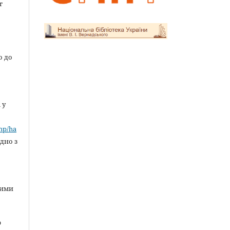
r
о до
 у
»
php/ha
ідно з
ними
ю