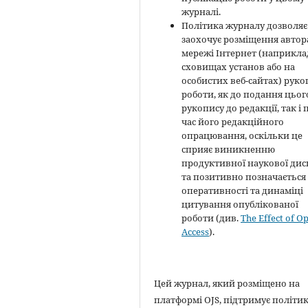
журналі.
Політика журналу дозволяє 
заохочує розміщення автор
мережі Інтернет (наприклад
сховищах установ або на
особистих веб-сайтах) руко
роботи, як до подання цьог
рукопису до редакції, так і 
час його редакційного
опрацювання, оскільки це
сприяє виникненню
продуктивної наукової диск
та позитивно позначається
оперативності та динаміці
цитування опублікованої
роботи (див.
The Effect of O
Access
).
Цей журнал, який розміщено на
платформі OJS, підтримує політи