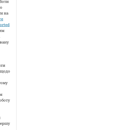
оботи
во
ти на
ve
orted
шим
а
вану
ати
 щодо
тому
ом
оботу
и
першу