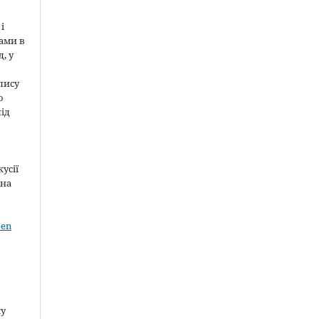
і
ами в
, у
пису
о
під
усії
 на
pen
ку