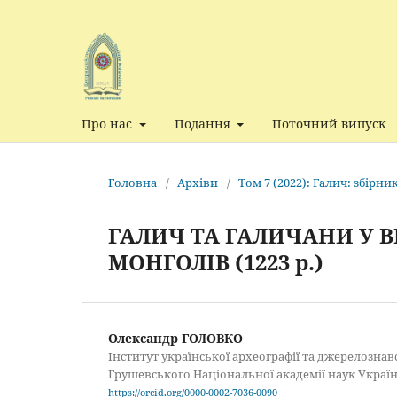
Про нас
Подання
Поточний випуск
Головна
/
Архіви
/
Том 7 (2022): Галич: збірн
ГАЛИЧ ТА ГАЛИЧАНИ У В
МОНГОЛІВ (1223 р.)
Олександр ГОЛОВКО
Інститут української археографії та джерелозна
Грушевського Національної академії наук Україн
https://orcid.org/0000-0002-7036-0090