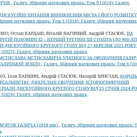
ВИЧІВ
,
Галич. Збірник наукових праць: Том 9 (2024): Галич:
ДИСКУСІЙНІ ПИТАННЯ ВИНИКНЕННЯ МІСТА І ЙОГО РОЗВИТКУ
бірник наукових праць: Том 3 (2018): Галич: збірник наукових
НКО, Остап КАРДАШ, Віталій НАГІРНИЙ, Андрій СТАСЮК,
НА
ГІЙ ПОЛОВИНІ ХІ – ПЕРШІЙ ТРЕТИНІ ХІІ СТОЛІТЬ (ДО 900-ЛІ
И ДИСКУСІЙНОГО КРУГЛОГО СТОЛУ ВІД 27 БЕРЕЗНЯ 2025 РОК
 (2025): Галич: збірник наукових праць
 МСТИСЛАВА МСТИСЛАВИЧА УДАТНОГО ЗА ОВОЛОДІННЯ ГАЛИ
 ГАЛИЦЬКІЙ ЗЕМЛІ)
,
Галич. Збірник наукових праць: Том 6 (20
О, Ілля ПАРШИН, Андрій СТАСЮК, Назарій ХРИСТАН,
КОРОЛЬ
ЕАЛЬНІСТЮ: ДЖЕРЕЛЬНІ СВІДЧЕННЯ, ІСТОРІОГРАФІЧНИЙ
РІАЛИ ДИСКУСІЙНОГО КРУГЛОГО СТОЛУ ВІД 25 СІЧНЯ 2024 Р
 (2024): Галич: збірник наукових праць
М’ЯТОК ГАЛИЧА (2018 рік)
,
Галич. Збірник наукових праць: 
ь