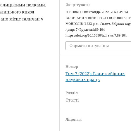
Як цитувати
 галицькими полками.
галицького князя
ГОЛОВКО, Олександр. 2022. «ГАЛИЧ ТА
ГАЛИЧАНИ У ВІЙНІ РУСІ І ПОЛОВЦІВ П
ано місце галичан у
МОНГОЛІВ (1223 р.)».
Галич. Збірник на
праць
7 (Грудень):89-104.
https://doi.org/10.15330/hal_swc.7.89-104.
Формати цитування
Номер
Том 7 (2022): Галич: збірник
наукових праць
Розділ
Статті
Ліцензія