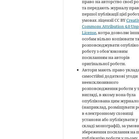
право на авторство своєї р
та передають журналу пра
першої публікації цієї робо
умовах ліцензії CC BY
Creati
Commons Attribution 4.0 Unp
License
, котра дозволяє ін
особам вільно копіювати т
розповсюджувати опубліко
роботу з обов'язковим
посиланням на авторів
оригінальної роботи.
Автори мають право уклад
самостійні додаткові угоди
неексклюзивного
розповсюдження роботи у 
вигляді, в якому вона була
опублікована цим журнал
(наприклад, розміщувати р
в електронному сховищі
установи або публікувати у
складі монографії), за умов
збереження посилання на 
публікацію роботи у цьому