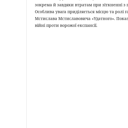
зокрема й завдяки втратам при зіткненні з
Особлива увага приділяється місцю та ролі 
Мстислава Мстиславовича «Удатного». Показ
війні проти ворожої експансії.