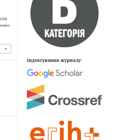
РОТИ
укових
Індексування журналу: