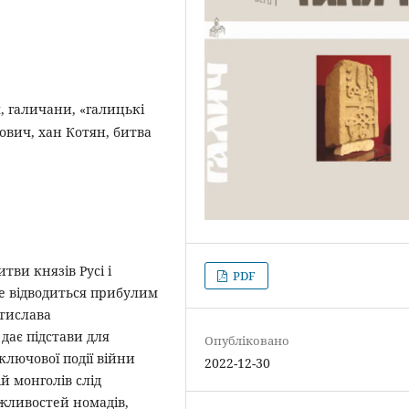
, галичани, «галицькі
ович, хан Котян, битва
тви князів Русі і
PDF
це відводиться прибулим
стислава
дає підстави для
Опубліковано
ключової події війни
2022-12-30
ій монголів слід
жливостей номадів,