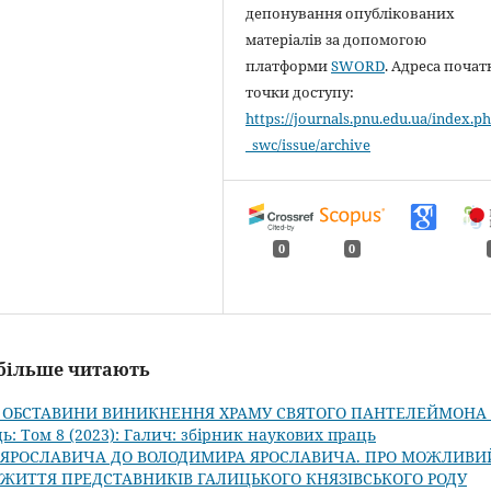
депонування опублікованих
матеріалів за допомогою
платформи
SWORD
. Адреса почат
точки доступу:
https://journals.pnu.edu.ua/index.ph
_swc/issue/archive
0
0
айбільше читають
 І ОБСТАВИНИ ВИНИКНЕННЯ ХРАМУ СВЯТОГО ПАНТЕЛЕЙМОНА
ь: Том 8 (2023): Галич: збірник наукових праць
 ЯРОСЛАВИЧА ДО ВОЛОДИМИРА ЯРОСЛАВИЧА. ПРО МОЖЛИВИ
ЖИТТЯ ПРЕДСТАВНИКІВ ГАЛИЦЬКОГО КНЯЗІВСЬКОГО РОДУ