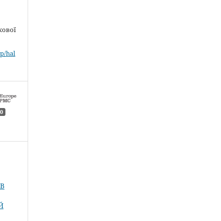
кової
p/hal
0
 В
Й