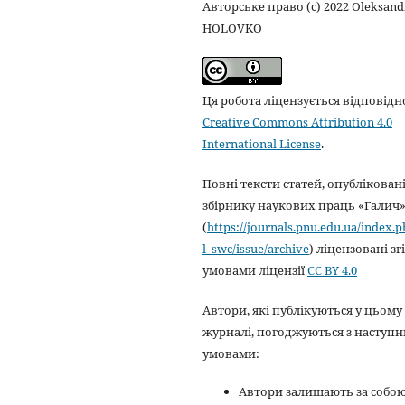
Авторське право (c) 2022 Oleksand
HOLOVKO
Ця робота ліцензується відповідн
Creative Commons Attribution 4.0
International License
.
Повні тексти статей, опубліковані
збірнику наукових праць «Галич
(
https://journals.pnu.edu.ua/index.
l_swc/issue/archive
) ліцензовані зг
умовами ліцензії
CC BY 4.0
Автори, які публікуються у цьому
журналі, погоджуються з наступ
умовами:
Автори залишають за собо