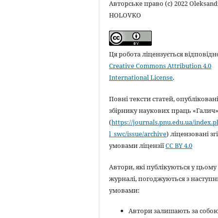
Авторське право (c) 2022 Oleksand
HOLOVKO
Ця робота ліцензується відповідн
Creative Commons Attribution 4.0
International License
.
Повні тексти статей, опубліковані
збірнику наукових праць «Галич
(
https://journals.pnu.edu.ua/index.
l_swc/issue/archive
) ліцензовані зг
умовами ліцензії
CC BY 4.0
Автори, які публікуються у цьому
журналі, погоджуються з наступ
умовами:
Автори залишають за собо