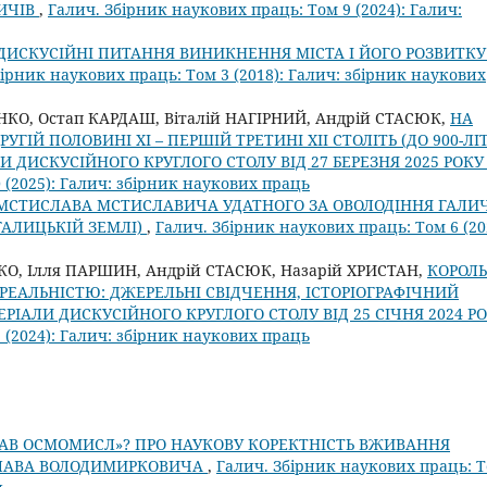
ВИЧІВ
,
Галич. Збірник наукових праць: Том 9 (2024): Галич:
ДИСКУСІЙНІ ПИТАННЯ ВИНИКНЕННЯ МІСТА І ЙОГО РОЗВИТКУ
бірник наукових праць: Том 3 (2018): Галич: збірник наукових
НКО, Остап КАРДАШ, Віталій НАГІРНИЙ, Андрій СТАСЮК,
НА
ГІЙ ПОЛОВИНІ ХІ – ПЕРШІЙ ТРЕТИНІ ХІІ СТОЛІТЬ (ДО 900-ЛІ
И ДИСКУСІЙНОГО КРУГЛОГО СТОЛУ ВІД 27 БЕРЕЗНЯ 2025 РОК
 (2025): Галич: збірник наукових праць
 МСТИСЛАВА МСТИСЛАВИЧА УДАТНОГО ЗА ОВОЛОДІННЯ ГАЛИ
 ГАЛИЦЬКІЙ ЗЕМЛІ)
,
Галич. Збірник наукових праць: Том 6 (20
О, Ілля ПАРШИН, Андрій СТАСЮК, Назарій ХРИСТАН,
КОРОЛЬ
ЕАЛЬНІСТЮ: ДЖЕРЕЛЬНІ СВІДЧЕННЯ, ІСТОРІОГРАФІЧНИЙ
РІАЛИ ДИСКУСІЙНОГО КРУГЛОГО СТОЛУ ВІД 25 СІЧНЯ 2024 Р
 (2024): Галич: збірник наукових праць
ЛАВ ОСМОМИСЛ»? ПРО НАУКОВУ КОРЕКТНІСТЬ ВЖИВАННЯ
СЛАВА ВОЛОДИМИРКОВИЧА
,
Галич. Збірник наукових праць: 