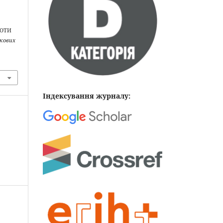
РОТИ
укових
Індексування журналу: