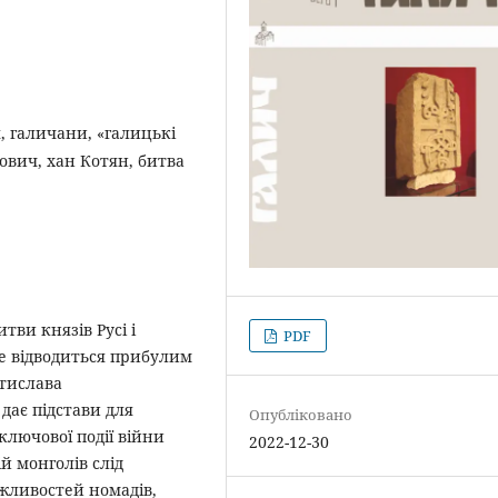
, галичани, «галицькі
ович, хан Котян, битва
тви князів Русі і
PDF
це відводиться прибулим
стислава
дає підстави для
Опубліковано
ключової події війни
2022-12-30
ій монголів слід
жливостей номадів,