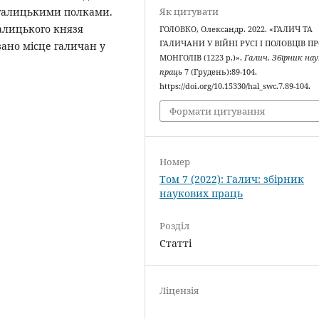
Як цитувати
 галицькими полками.
галицького князя
ГОЛОВКО, Олександр. 2022. «ГАЛИЧ ТА
ГАЛИЧАНИ У ВІЙНІ РУСІ І ПОЛОВЦІВ П
ано місце галичан у
МОНГОЛІВ (1223 р.)».
Галич. Збірник на
праць
7 (Грудень):89-104.
https://doi.org/10.15330/hal_swc.7.89-104.
Формати цитування
Номер
Том 7 (2022): Галич: збірник
наукових праць
Розділ
Статті
Ліцензія