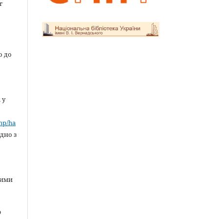
r
о до
 у
»
php/ha
ідно з
ними
ю