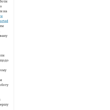
оботи
во
ти на
ve
orted
шим
а
вану
ати
 щодо
тому
ом
оботу
и
першу