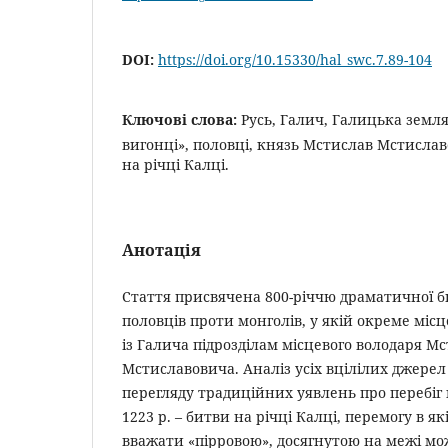
DOI:
https://doi.org/10.15330/hal_swc.7.89-104
Ключові слова:
Русь, Галич, Галицька земля
вигонці», половці, князь Мстислав Мстислав
на річці Калці.
Анотація
Стаття присвячена 800-річчю драматичної би
половців проти монголів, у якій окреме міс
із Галича підрозділам місцевого володаря М
Мстиславовича. Аналіз усіх вцілілих джерел 
перегляду традиційних уявлень про перебіг 
1223 р. – битви на річці Калці, перемогу в як
вважати «пірровою», досягнутою на межі мо