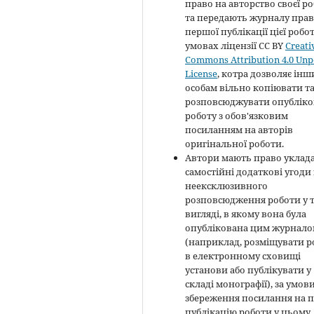
право на авторство своєї р
та передають журналу пра
першої публікації цієї робо
умовах ліцензії CC BY
Creati
Commons Attribution 4.0 Unp
License
, котра дозволяє ін
особам вільно копіювати т
розповсюджувати опубліко
роботу з обов'язковим
посиланням на авторів
оригінальної роботи.
Автори мають право уклад
самостійні додаткові угоди
неексклюзивного
розповсюдження роботи у 
вигляді, в якому вона була
опублікована цим журнал
(наприклад, розміщувати р
в електронному сховищі
установи або публікувати у
складі монографії), за умов
збереження посилання на 
публікацію роботи у цьому