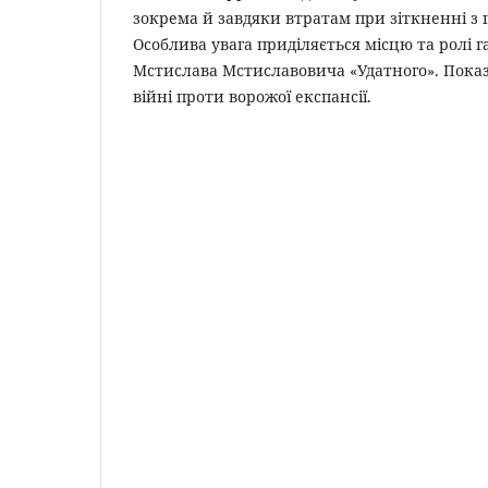
зокрема й завдяки втратам при зіткненні з
Особлива увага приділяється місцю та ролі 
Мстислава Мстиславовича «Удатного». Показ
війні проти ворожої експансії.