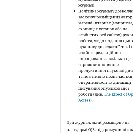
журналі.
Політика журналу дозволяє 
заохочує розміщення автор
мережі Інтернет (наприклад
сховищах установ або на
особистих веб-сайтах) руко
роботи, як до подання цьог
рукопису до редакції, так і 
час його редакційного
опрацювання, оскільки це
сприяє виникненню
продуктивної наукової диск
та позитивно позначається
оперативності та динаміці
цитування опублікованої
роботи (див.
The Effect of O
Access
).
Цей журнал, який розміщено на
платформі OJS, підтримує політи