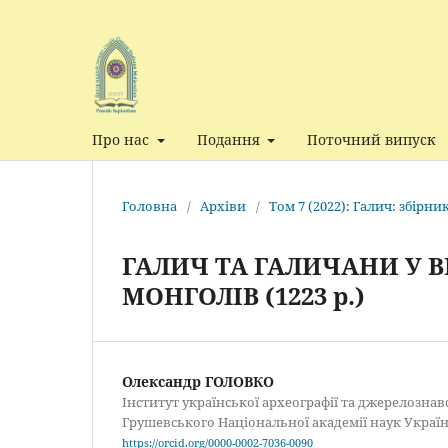
Про нас
Подання
Поточний випуск
Головна
/
Архіви
/
Том 7 (2022): Галич: збірн
ГАЛИЧ ТА ГАЛИЧАНИ У В
МОНГОЛІВ (1223 р.)
Олександр ГОЛОВКО
Інститут української археографії та джерелозна
Грушевського Національної академії наук Україн
https://orcid.org/0000-0002-7036-0090