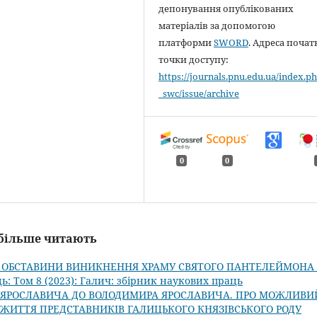
депонування опублікованих
матеріалів за допомогою
платформи
SWORD
. Адреса почат
точки доступу:
https://journals.pnu.edu.ua/index.ph
_swc/issue/archive
0
0
айбільше читають
 І ОБСТАВИНИ ВИНИКНЕННЯ ХРАМУ СВЯТОГО ПАНТЕЛЕЙМОНА
ь: Том 8 (2023): Галич: збірник наукових праць
 ЯРОСЛАВИЧА ДО ВОЛОДИМИРА ЯРОСЛАВИЧА. ПРО МОЖЛИВИ
ЖИТТЯ ПРЕДСТАВНИКІВ ГАЛИЦЬКОГО КНЯЗІВСЬКОГО РОДУ