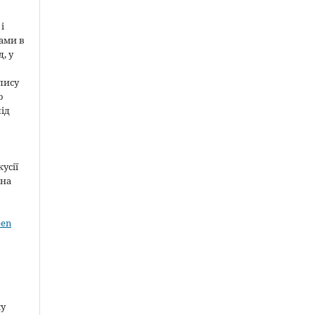
і
ами в
, у
пису
о
під
усії
 на
pen
ку