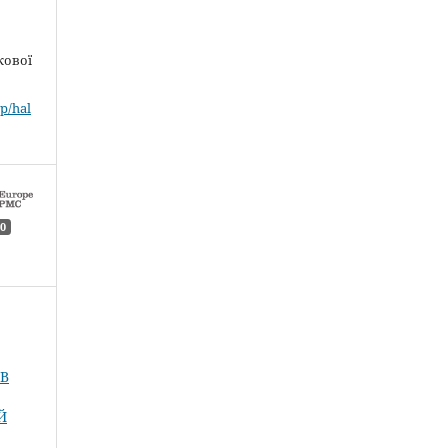
кової
p/hal
0
 В
Й