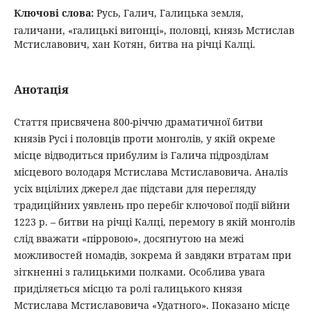
Ключові слова:
Русь, Галич, Галицька земля,
галичани, «галицькі вигонці», половці, князь Мстислав
Мстиславович, хан Котян, битва на річці Калці.
Анотація
Стаття присвячена 800-річчю драматичної битви
князів Русі і половців проти монголів, у якій окреме
місце відводиться прибулим із Галича підрозділам
місцевого володаря Мстислава Мстиславовича. Аналіз
усіх вцілілих джерел дає підстави для перегляду
традиційних уявлень про перебіг ключової події війни
1223 р. – битви на річці Калці, перемогу в якій монголів
слід вважати «пірровою», досягнутою на межі
можливостей номадів, зокрема й завдяки втратам при
зіткненні з галицькими полками. Особлива увага
приділяється місцю та ролі галицького князя
Мстислава Мстиславовича «Удатного». Показано місце