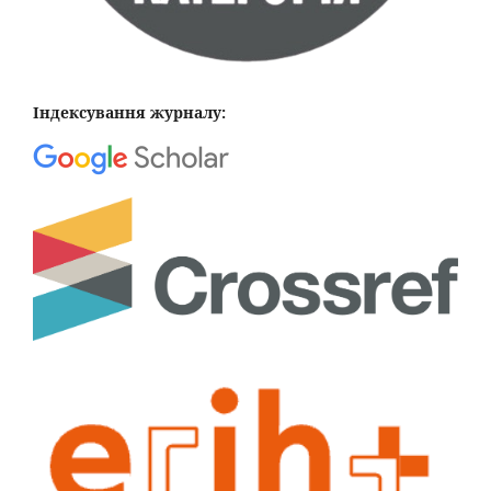
Індексування журналу: