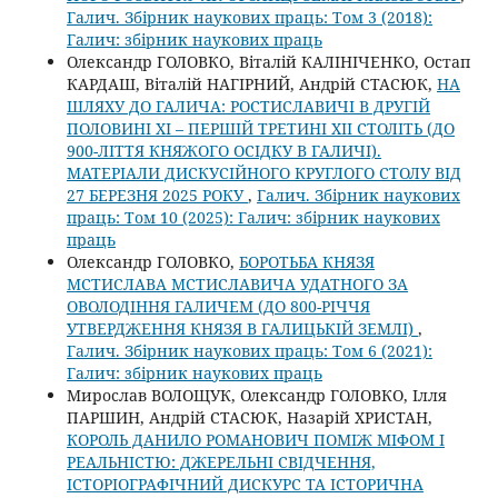
Галич. Збірник наукових праць: Том 3 (2018):
Галич: збірник наукових праць
Олександр ГОЛОВКО, Віталій КАЛІНІЧЕНКО, Остап
КАРДАШ, Віталій НАГІРНИЙ, Андрій СТАСЮК,
НА
ШЛЯХУ ДО ГАЛИЧА: РОСТИСЛАВИЧІ В ДРУГІЙ
ПОЛОВИНІ ХІ – ПЕРШІЙ ТРЕТИНІ ХІІ СТОЛІТЬ (ДО
900-ЛІТТЯ КНЯЖОГО ОСІДКУ В ГАЛИЧІ).
МАТЕРІАЛИ ДИСКУСІЙНОГО КРУГЛОГО СТОЛУ ВІД
27 БЕРЕЗНЯ 2025 РОКУ
,
Галич. Збірник наукових
праць: Том 10 (2025): Галич: збірник наукових
праць
Олександр ГОЛОВКО,
БОРОТЬБА КНЯЗЯ
МСТИСЛАВА МСТИСЛАВИЧА УДАТНОГО ЗА
ОВОЛОДІННЯ ГАЛИЧЕМ (ДО 800-РІЧЧЯ
УТВЕРДЖЕННЯ КНЯЗЯ В ГАЛИЦЬКІЙ ЗЕМЛІ)
,
Галич. Збірник наукових праць: Том 6 (2021):
Галич: збірник наукових праць
Мирослав ВОЛОЩУК, Олександр ГОЛОВКО, Ілля
ПАРШИН, Андрій СТАСЮК, Назарій ХРИСТАН,
КОРОЛЬ ДАНИЛО РОМАНОВИЧ ПОМІЖ МІФОМ І
РЕАЛЬНІСТЮ: ДЖЕРЕЛЬНІ СВІДЧЕННЯ,
ІСТОРІОГРАФІЧНИЙ ДИСКУРС ТА ІСТОРИЧНА