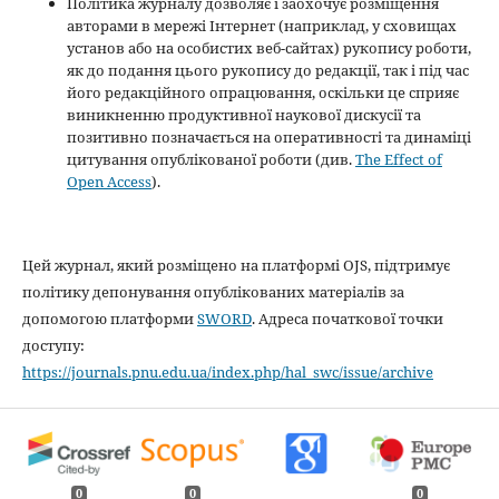
Політика журналу дозволяє і заохочує розміщення
авторами в мережі Інтернет (наприклад, у сховищах
установ або на особистих веб-сайтах) рукопису роботи,
як до подання цього рукопису до редакції, так і під час
його редакційного опрацювання, оскільки це сприяє
виникненню продуктивної наукової дискусії та
позитивно позначається на оперативності та динаміці
цитування опублікованої роботи (див.
The Effect of
Open Access
).
Цей журнал, який розміщено на платформі OJS, підтримує
політику депонування опублікованих матеріалів за
допомогою платформи
SWORD
. Адреса початкової точки
доступу:
https://journals.pnu.edu.ua/index.php/hal_swc/issue/archive
0
0
0