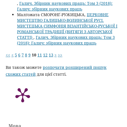
,
Галич. Збірник наукових праць: Том 3 (2018):
Галич: збірник наукових праць
Малґожата СМОРОНҐ-РУЖИЦЬКА,
ЦЕРКОВНЕ
МИСТЕЦТВО ГАЛИЦЬКО-ВОЛИНСЬКОЇ РУСІ.
МИСТЕЦЬКА СИМФОНІЯ ВІЗАНТІЙСЬКО-РУСЬКОЇ І
РОМАНСЬКОЇ ТРАДИЦІЇ (ВИТЯГИ З АВТОРСЬКОЇ
СТАТТІ)
,
Галич. Збірник наукових праць: Том 3
(2018): Галич: збірник наукових праць
<<
<
5
6
7
8
9
10
11
12
13
>
>>
Ви також можете
розпочати розширений пошук
схожих статей
для цієї статті.
Мова