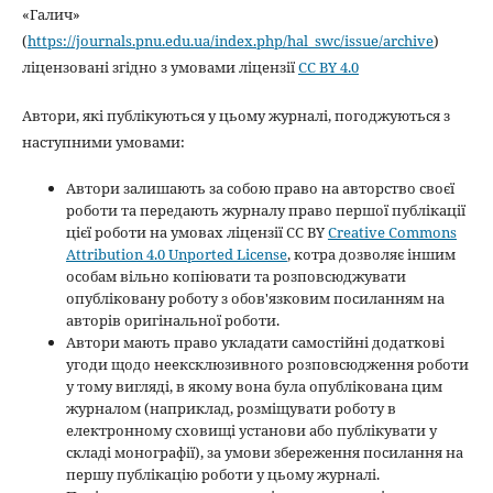
«Галич»
(
https://journals.pnu.edu.ua/index.php/hal_swc/issue/archive
)
ліцензовані згідно з умовами ліцензії
CC BY 4.0
Автори, які публікуються у цьому журналі, погоджуються з
наступними умовами:
Автори залишають за собою право на авторство своєї
роботи та передають журналу право першої публікації
цієї роботи на умовах ліцензії CC BY
Creative Commons
Attribution 4.0 Unported License
, котра дозволяє іншим
особам вільно копіювати та розповсюджувати
опубліковану роботу з обов'язковим посиланням на
авторів оригінальної роботи.
Автори мають право укладати самостійні додаткові
угоди щодо неексклюзивного розповсюдження роботи
у тому вигляді, в якому вона була опублікована цим
журналом (наприклад, розміщувати роботу в
електронному сховищі установи або публікувати у
складі монографії), за умови збереження посилання на
першу публікацію роботи у цьому журналі.