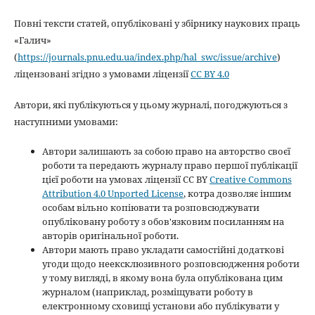
Повні тексти статей, опубліковані у збірнику наукових праць
«Галич»
(
https://journals.pnu.edu.ua/index.php/hal_swc/issue/archive
)
ліцензовані згідно з умовами ліцензії
CC BY 4.0
Автори, які публікуються у цьому журналі, погоджуються з
наступними умовами:
Автори залишають за собою право на авторство своєї
роботи та передають журналу право першої публікації
цієї роботи на умовах ліцензії CC BY
Creative Commons
Attribution 4.0 Unported License
, котра дозволяє іншим
особам вільно копіювати та розповсюджувати
опубліковану роботу з обов'язковим посиланням на
авторів оригінальної роботи.
Автори мають право укладати самостійні додаткові
угоди щодо неексклюзивного розповсюдження роботи
у тому вигляді, в якому вона була опублікована цим
журналом (наприклад, розміщувати роботу в
електронному сховищі установи або публікувати у