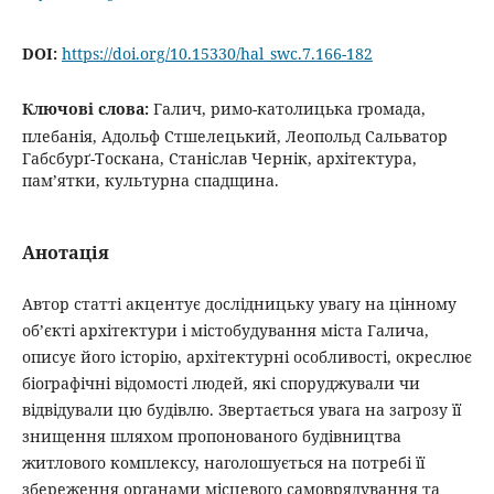
DOI:
https://doi.org/10.15330/hal_swc.7.166-182
Ключові слова:
Галич, римо-католицька громада,
плебанія, Адольф Стшелецький, Леопольд Сальватор
Габсбурґ-Тоскана, Станіслав Чернік, архітектура,
пам’ятки, культурна спадщина.
Анотація
Автор статті акцентує дослідницьку увагу на цінному
об’єкті архітектури і містобудування міста Галича,
описує його історію, архітектурні особливості, окреслює
біографічні відомості людей, які споруджували чи
відвідували цю будівлю. Звертається увага на загрозу її
знищення шляхом пропонованого будівництва
житлового комплексу, наголошується на потребі її
збереження органами місцевого самоврядування та