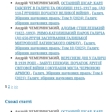
Андрій ЧЕМЕРИНСЬКИЙ,
ОСТАННІЙ ЦІСАР: КАРЛ
ГАБСБУРҐ В ГАЛИЧІ ТА ОКОЛИЦІ 1915–1917 рр. (ДО
110-Ї РІЧНИЦІ ПОЧАТКУ ВЕЛИКОЇ ВІЙНИ)
,
Галич.
Збірник наукових праць: Том 9 (2024): Галич:
збірник наукових праць
Андрій ЧЕМЕРИНСЬКИЙ,
АДОЛЬФ СТШЕЛЕЦЬКИЙ
(1822–1893), РИМО-КАТОЛИЦЬКИЙ ПАРОХ ГАЛИЧА
(ДО 650-РІЧЧЯ ЗАСНУВАННЯ ГАЛИЦЬКОЇ
МИТРОПОЛІЇ ЛАТИНСЬКОГО ОБРЯДУ)
,
Галич.
Збірник наукових праць: Том 10 (2025): Галич:
збірник наукових праць
Андрій ЧЕМЕРИНСЬКИЙ,
ВЕРЕСНЕВІ ДНІ У ГАЛИЧІ
В 1939 РОЦІ – ЗАБУТІ ЕПІЗОДИ. ПОЧАТОК ДРУГОЇ
СВІТОВОЇ ВІЙНИ І ОКУПАЦІЯ МІСТА ЧЕРВОНОЮ
АРМІЄЮ
,
Галич. Збірник наукових праць: Том 6
(2021): Галич: збірник наукових праць
1
2
>
>>
Схожі статті
Андрій ЧЕМЕРИНСЬКИЙ,
ОСТАННІЙ ЦІСАР: КАРЛ