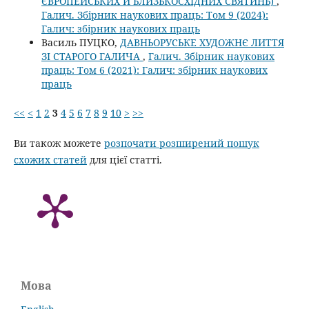
ЄВРОПЕЙСЬКИХ Й БЛИЗЬКОСХІДНИХ СВЯТИНЬ)
,
Галич. Збірник наукових праць: Том 9 (2024):
Галич: збірник наукових праць
Василь ПУЦКО,
ДАВНЬОРУСЬКЕ ХУДОЖНЄ ЛИТТЯ
ЗІ СТАРОГО ГАЛИЧА
,
Галич. Збірник наукових
праць: Том 6 (2021): Галич: збірник наукових
праць
<<
<
1
2
3
4
5
6
7
8
9
10
>
>>
Ви також можете
розпочати розширений пошук
схожих статей
для цієї статті.
Мова