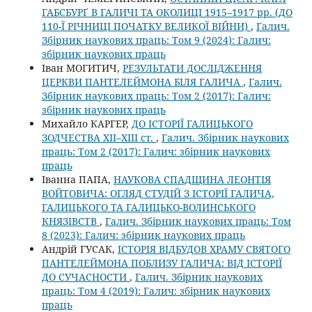
ГАБСБУРҐ В ГАЛИЧІ ТА ОКОЛИЦІ 1915–1917 рр. (ДО
110-Ї РІЧНИЦІ ПОЧАТКУ ВЕЛИКОЇ ВІЙНИ)
,
Галич.
Збірник наукових праць: Том 9 (2024): Галич:
збірник наукових праць
Іван МОГИТИЧ,
РЕЗУЛЬТАТИ ДОСЛІДЖЕННЯ
ЦЕРКВИ ПАНТЕЛЕЙМОНА БІЛЯ ГАЛИЧА
,
Галич.
Збірник наукових праць: Том 2 (2017): Галич:
збірник наукових праць
Михайло КАРГЕР,
ДО ІСТОРІЇ ГАЛИЦЬКОГО
ЗОДЧЕСТВА ХІІ–ХІІІ ст.
,
Галич. Збірник наукових
праць: Том 2 (2017): Галич: збірник наукових
праць
Іванна ПАПА,
НАУКОВА СПАДЩИНА ЛЕОНТІЯ
ВОЙТОВИЧА: ОГЛЯД СТУДІЙ З ІСТОРІЇ ГАЛИЧА,
ГАЛИЦЬКОГО ТА ГАЛИЦЬКО-ВОЛИНСЬКОГО
КНЯЗІВСТВ
,
Галич. Збірник наукових праць: Том
8 (2023): Галич: збірник наукових праць
Андрій ГУСАК,
ІСТОРІЯ ВІДБУДОВ ХРАМУ СВЯТОГО
ПАНТЕЛЕЙМОНА ПОБЛИЗУ ГАЛИЧА: ВІД ІСТОРІЇ
ДО СУЧАСНОСТИ
,
Галич. Збірник наукових
праць: Том 4 (2019): Галич: збірник наукових
праць