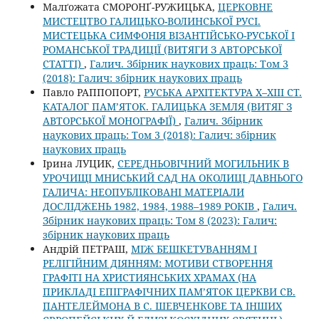
Малґожата СМОРОНҐ-РУЖИЦЬКА,
ЦЕРКОВНЕ
МИСТЕЦТВО ГАЛИЦЬКО-ВОЛИНСЬКОЇ РУСІ.
МИСТЕЦЬКА СИМФОНІЯ ВІЗАНТІЙСЬКО-РУСЬКОЇ І
РОМАНСЬКОЇ ТРАДИЦІЇ (ВИТЯГИ З АВТОРСЬКОЇ
СТАТТІ)
,
Галич. Збірник наукових праць: Том 3
(2018): Галич: збірник наукових праць
Павло РАППОПОРТ,
РУСЬКА АРХІТЕКТУРА Х–ХІІІ СТ.
КАТАЛОГ ПАМ’ЯТОК. ГАЛИЦЬКА ЗЕМЛЯ (ВИТЯГ З
АВТОРСЬКОЇ МОНОГРАФІЇ)
,
Галич. Збірник
наукових праць: Том 3 (2018): Галич: збірник
наукових праць
Ірина ЛУЦИК,
СЕРЕДНЬОВІЧНИЙ МОГИЛЬНИК В
УРОЧИЩІ МНИСЬКИЙ САД НА ОКОЛИЦІ ДАВНЬОГО
ГАЛИЧА: НЕОПУБЛІКОВАНІ МАТЕРІАЛИ
ДОСЛІДЖЕНЬ 1982, 1984, 1988–1989 РОКІВ
,
Галич.
Збірник наукових праць: Том 8 (2023): Галич:
збірник наукових праць
Андрій ПЕТРАШ,
МІЖ БЕШКЕТУВАННЯМ І
РЕЛІГІЙНИМ ДІЯННЯМ: МОТИВИ СТВОРЕННЯ
ГРАФІТІ НА ХРИСТИЯНСЬКИХ ХРАМАХ (НА
ПРИКЛАДІ ЕПІГРАФІЧНИХ ПАМ’ЯТОК ЦЕРКВИ СВ.
ПАНТЕЛЕЙМОНА В С. ШЕВЧЕНКОВЕ ТА ІНШИХ