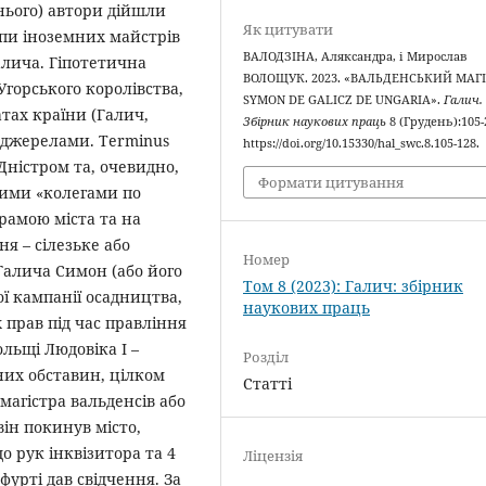
нього) автори дійшли
Як цитувати
упи іноземних майстрів
ВАЛОДЗІНА, Аляксандра, і Мирослав
алича. Гіпотетична
ВОЛОЩУК. 2023. «ВАЛЬДЕНСЬКИЙ МАГ
Угорського королівства,
SYMON DE GALICZ DE UNGARIA».
Галич.
атах країни (Галич,
Збірник наукових праць
8 (Грудень):105-
а джерелами. Terminus
https://doi.org/10.15330/hal_swc.8.105-128.
Дністром та, очевидно,
Формати цитування
кими «колегами по
рамою міста та на
я – сілезьке або
Номер
Галича Симон (або його
Том 8 (2023): Галич: збірник
ої кампанії осадництва,
наукових праць
 прав під час правління
ольщі Людовіка І –
Розділ
них обставин, цілком
Статті
магістра вальденсів або
він покинув місто,
о рук інквізитора та 4
Ліцензія
рфурті дав свідчення. За