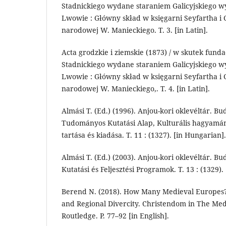
Stadnickiego wydane staraniem Galicyjskiego w
Lwo­wie : Główny skład w księgarni Seyfartha i 
naro­do­wej W. Manieckiego. T. 3. [in Latin].
Acta grodzkie i ziemskie (1873) / w skutek fundac
Stadnickiego wydane staraniem Galicyjskiego w
Lwo­wie : Główny skład w księgarni Seyfartha i 
narodo­wej W. Manieckiego,. T. 4. [in Latin].
Almási T. (Ed.) (1996). Anjou-kori oklevéltár. B
Tudo­mányos Kutatási Alap, Kulturális hagyamán
tartása és kiadása. T. 11 : (1327). [in Hungarian].
Almási T. (Ed.) (2003). Anjou-kori oklevéltár. B
Kuta­tá­si és Feljesztési Programok. T. 13 : (1329)
Berend N. (2018). How Many Medieval Europes?
and Regional Divercity. Christendom in The Med
Routledge. P. 77–92 [in English].