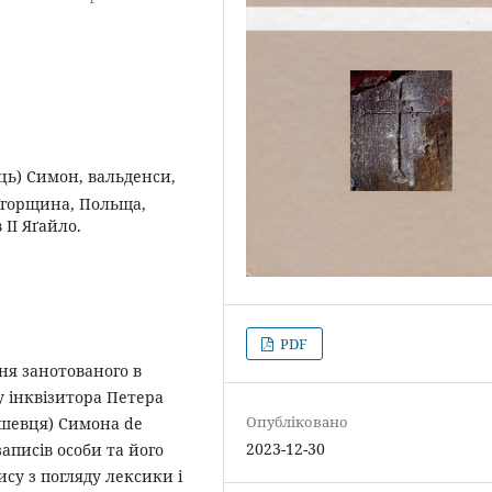
ець) Симон, вальденси,
 Угорщина, Польща,
ІІ Яґайло.
PDF
я занотованого в
у інквізитора Петера
Опубліковано
 шевця) Симона de
2023-12-30
записів особи та його
ису з погляду лексики і