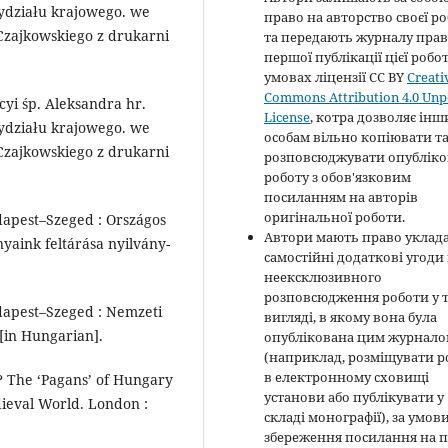
ydziału krajo­wego. we
право на авторство своєї р
Czajkow­skiego z drukarni
та передають журналу пра
першої публікації цієї робо
умовах ліцензії CC BY
Creati
Commons Attribution 4.0 Unp
yi śp. Alek­sandra hr.
License
, котра дозволяє ін
ydziału krajo­wego. we
особам вільно копіювати т
Czajkow­skiego z drukarni
розповсюджувати опубліко
роботу з обов'язковим
посиланням на авторів
оригінальної роботи.
udapest–Szeged : Országos
Автори мають право уклад
yaink feltárása nyilvány­
самостійні додаткові угоди
неексклюзивного
розповсюдження роботи у 
udapest–Szeged : Nemzeti
вигляді, в якому вона була
. [in Hungarian].
опублікована цим журнал
(наприклад, розміщувати р
в електронному сховищі
 The ‘Pagans’ of Hungary
установи або публікувати у
ieval World. London :
складі монографії), за умов
збереження посилання на 