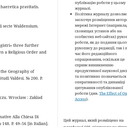
публікацію роботи у цьому
haeretica pravitatis.
журналі.
Політика журналу дозволяє 
заохочує розміщення автор
мережі Інтернет (наприклад
li secte Waldensium.
сховищах установ або на
особистих веб-сайтах) руко
роботи, як до подання цьог
agistri» three further
рукопису до редакції, так і 
n a Religious Order and
час його редакційного
опрацювання, оскільки це
сприяє виникненню
продуктивної наукової диск
d the Geography of
та позитивно позначається
Studi Valdesi. № 200. P.
оперативності та динаміці
цитування опублікованої
роботи (див.
The Effect of O
eczu. Wrocław : Zakład
Access
).
native Alla Chiesa Di
Цей журнал, який розміщено на
148. P. 49–56 [in Italian].
платформі OJS, підтримує політи