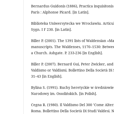
Bernardus Guidonis (1886), Practica inquisitonis 
Paris : Alphonse Picard. [in Latin].
Biblioteka Uniwersytecka we Wrocławiu. Articu
Sygn. I F 230. [in Latin].
Biller P. (2001). The 1391 lists of Waldensian «M
manuscripts. The Waldenses, 1170–1530: Betwee
a Church. Ashgate. P. 233-236 [in English].
Biller P. (2007). Bernard Gui, Peter Zwicker, an
Valdismo or Valdismi. Bollettino Della Società Di 
31–43 [in English].
Bylina S. (1991). Ruchy heretyckie w średniowi
Narodowy im. Ossolińskich. [in Polish].
Cegna R. (1980). Il Valdismo Del 300 ’Come Alter
Roma. Bollettino Della Società Di Studi Valdesi. № 