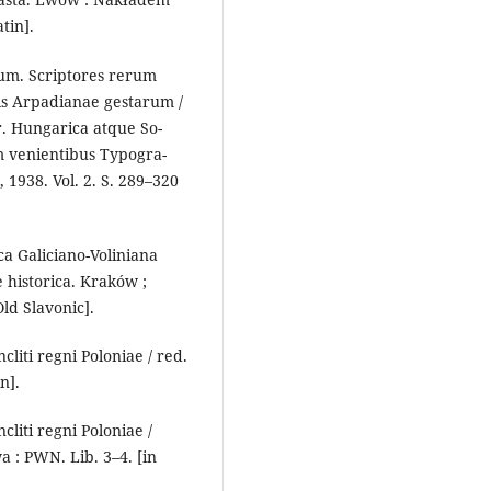
tin].
um. Scri­ptores rerum
 Arpa­di­anae gestarum /
. Hun­ga­ri­ca atque So­
 veni­entibus Typogra­
 1938. Vol. 2. S. 289–320
ca Galiciano-Voliniana
historica. Kraków ;
ld Slavonic].
cliti regni Poloniae / red.
n].
cliti regni Poloniae /
a : PWN. Lib. 3–4. [in