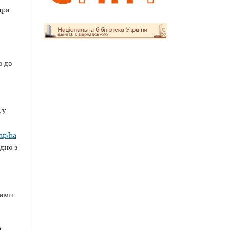
дра
о до
 у
»
php/ha
ідно з
ними
ю