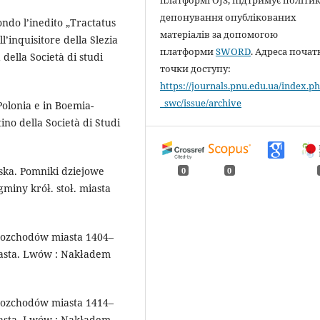
депонування опублікованих
ndo l’inedito „Tractatus
матеріалів за допомогою
l’inquisitore della Slezia
платформи
SWORD
. Адреса почат
 della Società di studi
точки доступу:
https://journals.pnu.edu.ua/index.ph
_swc/issue/archive
Polonia e in Boemia-
no della Società di Studi
jska. Pomniki dziejowe
0
0
iny krół. stoł. miasta
 rozchodów miasta 1404–
asta. Lwów : Nakładem
 rozchodów miasta 1414–
asta. Lwów : Nakładem