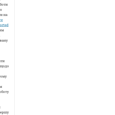
оботи
во
ти на
ve
orted
шим
а
вану
ати
 щодо
тому
ом
оботу
и
першу