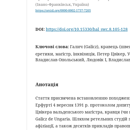
(Івано-Франківськ, Україна)
https://orcid.org/0000-0002-1737-7205
DOI:
https://doi.org/10.15330/hal_swc.8.105-128
Ключові слова:
Галич (Galicz), кравець (шв
єретики, магістр, інквізиція, Петер Цвікер,
Владислав Опольський, Людовік І, Владислав 
Анотація
Стаття присвячена встановленню походженн
Ерфурті 4 вересня 1391 р. протоколом допит
Цвікера вальденського магістра, кравця (чи
Galicz de Ungaria. Шляхом ретельних студій 
афіліації, а також десятків прикладів правоп