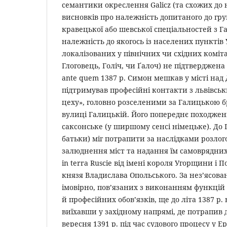
семантики окреслення Galicz (та схожих до 
висновків про належність допитаного до гр
кравецької або шевської спеціальностей з Г
належність до якогось із населених пунктів 
локалізованих у північних чи східних коміт
Глоговець, Голіч, чи Ґалоч) не підтверджен
ante quem 1387 р. Симон мешкав у місті над 
підтримував професійні контакти з львівсь
цеху», головно розселеними за Галицькою б
вулиці Галицькій. Його попереднє походженн
саксонське (у ширшому сенсі німецьке). До 
батьки) міг потрапити за наслідками розлог
залюднення міст та надання їм самоврядних
in terra Ruscie від імені короля Угорщини і П
князя Владислава Опольського. За нез’ясова
імовірно, пов’язаних з виконанням функцій 
й професійних обов’язків, ще до літа 1387 р. 
виїхавши у західному напрямі, де потрапив д
вересня 1391 р. під час судового процесу у Е