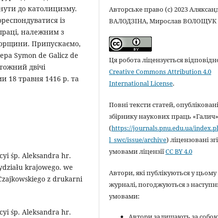
нути до католицизму.
Авторське право (c) 2023 Аляксан
кореспондуватися із
ВАЛОДЗІНА, Мирослав ВОЛОЩУК
 праці, належним з
горщини. Припускаємо,
ера Symon de Galicz de
Ця робота ліцензується відповідн
тотожний двічі
Creative Commons Attribution 4.0
 18 травня 1416 р. та
International License
.
Повні тексти статей, опубліковані
збірнику наукових праць «Галич
(
https://journals.pnu.edu.ua/index.
l_swc/issue/archive
) ліцензовані зг
умовами ліцензії
CC BY 4.0
yi śp. Alek­sandra hr.
ydziału krajo­wego. we
Автори, які публікуються у цьому
Czajkow­skiego z drukarni
журналі, погоджуються з наступ
умовами:
yi śp. Alek­sandra hr.
Автори залишають за собо