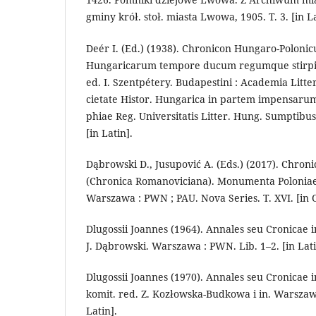
gminy krół. stoł. miasta Lwowa, 1905. T. 3. [in La
Deér I. (Ed.) (1938). Chronicon Hungaro-Polonic
Hungari­ca­rum tempore ducum regumque stirpis
ed. I. Szentpétery. Budapestini : Academia Lit­ter
cietate Histor. Hun­garica in partem impensarum
phiae Reg. Universitatis Litter. Hung. Sumptibus,
[in Latin].
Dąbrowski D., Jusupović A. (Eds.) (2017). Chroni
(Chronica Romanoviciana). Monumenta Poloniae 
Warszawa : PWN ; PAU. Nova Series. T. XVI. [in O
Dlugossii Joannes (1964). Annales seu Cronicae in
J. Dąbrowski. War­sza­wa : PWN. Lib. 1–2. [in Lati
Dlugossii Joannes (1970). Annales seu Cronicae in
komit. red. Z. Kozłowska-Budkowa i in. War­sza­w
Latin].