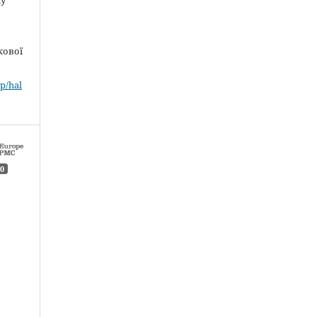
кової
p/hal
0