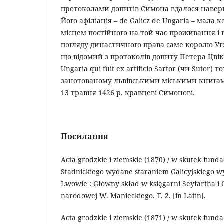
протоколами допитів Симона вдалося навер
Його афіліація – de Galicz de Ungaria – мала 
місцем постійного на той час проживання і
погляду династичного права саме королю У
що відомий з протоколів допиту Петера Цвік
Ungaria qui fuit ex artificio Sartor (чи Sutor) 
занотованому львівськими міськими книгами
13 травня 1426 р. кравцеві Симонові.
Посилання
Acta grodzkie i ziemskie (1870) / w skutek fundac
Stadnickiego wydane staraniem Galicyjskiego w
Lwo­wie : Główny skład w księgarni Seyfartha i 
naro­do­wej W. Manieckiego. T. 2. [in Latin].
Acta grodzkie i ziemskie (1871) / w skutek fundac