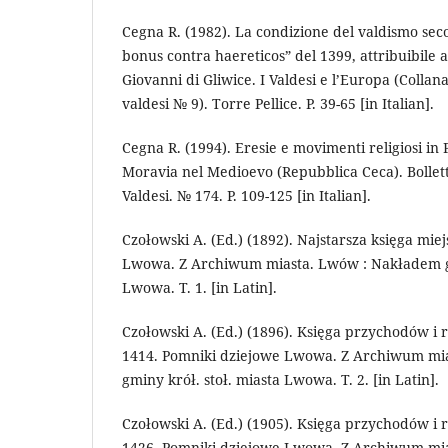
Cegna R. (1982). La condizione del valdismo seco
bonus contra haereticos” del 1399, attribuibile al
Giovanni di Gliwice. I Valdesi e l’Europa (Collana
valdesi № 9). Torre Pellice. P. 39-65 [in Italian].
Cegna R. (1994). Eresie e movimenti religiosi in 
Moravia nel Medioevo (Repubblica Ceca). Bolletti
Valdesi. № 174. P. 109-125 [in Italian].
Czołowski A. (Ed.) (1892). Najstarsza księga mie
Lwowa. Z Archiwum miasta. Lwów : Nakładem gm
Lwowa. T. 1. [in Latin].
Czołowski A. (Ed.) (1896). Księga przychodów i
1414. Pomniki dziejowe Lwowa. Z Archiwum mi
gminy krół. stoł. miasta Lwowa. T. 2. [in Latin].
Czołowski A. (Ed.) (1905). Księga przychodów i
1426. Pomniki dziejowe Lwowa. Z Archiwum mi