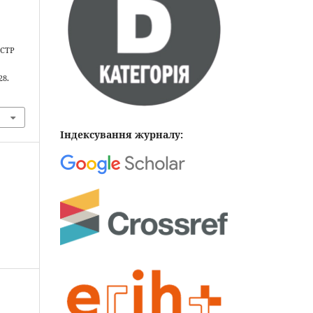
ІСТР
28.
Індексування журналу: