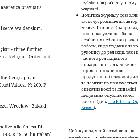
публікацію роботи у цьому
haeretica pravitatis.
журналі.
Політика журналу дозволяє 
заохочує розміщення автор
мережі Інтернет (наприклад
li secte Waldensium.
сховищах установ або на
особистих веб-сайтах) руко
роботи, як до подання цьог
agistri» three further
рукопису до редакції, так і 
n a Religious Order and
час його редакційного
опрацювання, оскільки це
сприяє виникненню
продуктивної наукової диск
d the Geography of
та позитивно позначається
Studi Valdesi. № 200. P.
оперативності та динаміці
цитування опублікованої
роботи (див.
The Effect of O
eczu. Wrocław : Zakład
Access
).
native Alla Chiesa Di
Цей журнал, який розміщено на
148. P. 49–56 [in Italian].
платформі OJS, підтримує політи