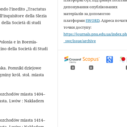
депонування опублікованих
ndo l’inedito „Tractatus
матеріалів за допомогою
l’inquisitore della Slezia
платформи
SWORD
. Адреса почат
 della Società di studi
точки доступу:
https://journals.pnu.edu.ua/index.ph
_swc/issue/archive
Polonia e in Boemia-
no della Società di Studi
jska. Pomniki dziejowe
0
0
iny krół. stoł. miasta
 rozchodów miasta 1404–
asta. Lwów : Nakładem
 rozchodów miasta 1414–
asta. Lwów : Nakładem