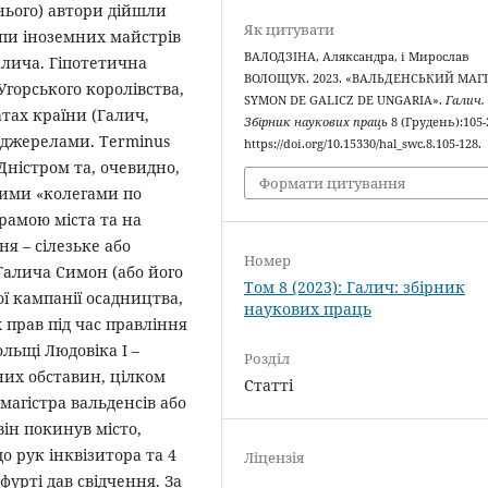
нього) автори дійшли
Як цитувати
упи іноземних майстрів
ВАЛОДЗІНА, Аляксандра, і Мирослав
алича. Гіпотетична
ВОЛОЩУК. 2023. «ВАЛЬДЕНСЬКИЙ МАГ
Угорського королівства,
SYMON DE GALICZ DE UNGARIA».
Галич.
атах країни (Галич,
Збірник наукових праць
8 (Грудень):105-
а джерелами. Terminus
https://doi.org/10.15330/hal_swc.8.105-128.
Дністром та, очевидно,
Формати цитування
кими «колегами по
рамою міста та на
я – сілезьке або
Номер
Галича Симон (або його
Том 8 (2023): Галич: збірник
ої кампанії осадництва,
наукових праць
 прав під час правління
ольщі Людовіка І –
Розділ
них обставин, цілком
Статті
магістра вальденсів або
він покинув місто,
о рук інквізитора та 4
Ліцензія
рфурті дав свідчення. За