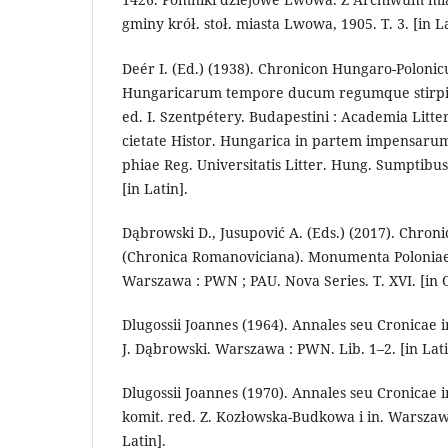
gminy krół. stoł. miasta Lwowa, 1905. T. 3. [in La
Deér I. (Ed.) (1938). Chronicon Hungaro-Polonic
Hungari­ca­rum tempore ducum regumque stirpis
ed. I. Szentpétery. Budapestini : Academia Lit­ter
cietate Histor. Hun­garica in partem impensarum
phiae Reg. Universitatis Litter. Hung. Sumptibus,
[in Latin].
Dąbrowski D., Jusupović A. (Eds.) (2017). Chroni
(Chronica Romanoviciana). Monumenta Poloniae 
Warszawa : PWN ; PAU. Nova Series. T. XVI. [in O
Dlugossii Joannes (1964). Annales seu Cronicae in
J. Dąbrowski. War­sza­wa : PWN. Lib. 1–2. [in Lati
Dlugossii Joannes (1970). Annales seu Cronicae in
komit. red. Z. Kozłowska-Budkowa i in. War­sza­w
Latin].