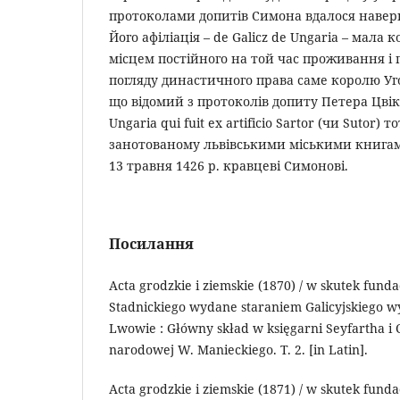
протоколами допитів Симона вдалося навер
Його афіліація – de Galicz de Ungaria – мала 
місцем постійного на той час проживання і
погляду династичного права саме королю У
що відомий з протоколів допиту Петера Цвік
Ungaria qui fuit ex artificio Sartor (чи Sutor) 
занотованому львівськими міськими книгами
13 травня 1426 р. кравцеві Симонові.
Посилання
Acta grodzkie i ziemskie (1870) / w skutek fundac
Stadnickiego wydane staraniem Galicyjskiego w
Lwo­wie : Główny skład w księgarni Seyfartha i 
naro­do­wej W. Manieckiego. T. 2. [in Latin].
Acta grodzkie i ziemskie (1871) / w skutek fundac