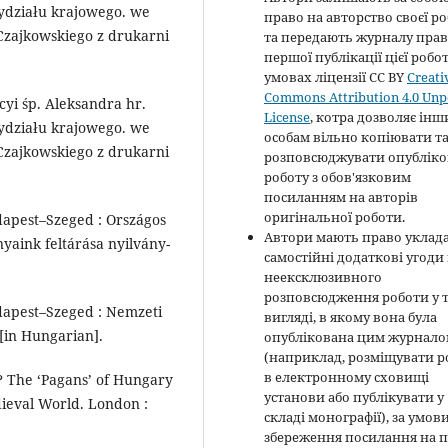
ydziału krajo­wego. we
право на авторство своєї р
Czajkow­skiego z drukarni
та передають журналу пра
першої публікації цієї робо
умовах ліцензії CC BY
Creati
Commons Attribution 4.0 Unp
yi śp. Alek­sandra hr.
License
, котра дозволяє ін
ydziału krajo­wego. we
особам вільно копіювати т
Czajkow­skiego z drukarni
розповсюджувати опубліко
роботу з обов'язковим
посиланням на авторів
оригінальної роботи.
udapest–Szeged : Országos
Автори мають право уклад
yaink feltárása nyilvány­
самостійні додаткові угоди
неексклюзивного
розповсюдження роботи у 
udapest–Szeged : Nemzeti
вигляді, в якому вона була
. [in Hungarian].
опублікована цим журнал
(наприклад, розміщувати р
в електронному сховищі
 The ‘Pagans’ of Hungary
установи або публікувати у
ieval World. London :
складі монографії), за умов
збереження посилання на 