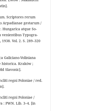
tin].
um. Scri­ptores rerum
 Arpa­di­anae gestarum /
. Hun­ga­ri­ca atque So­
 veni­entibus Typogra­
 1938. Vol. 2. S. 289–320
ca Galiciano-Voliniana
historica. Kraków ;
ld Slavonic].
cliti regni Poloniae / red.
n].
cliti regni Poloniae /
a : PWN. Lib. 3–4. [in