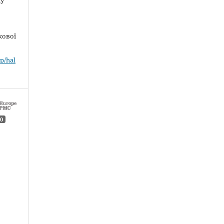
кової
p/hal
0