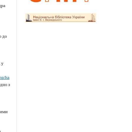
дра
о до
 у
»
php/ha
ідно з
ними
ю