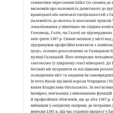
семантики окреслення Galicz (та схожих до 
висновків про належність допитаного до гр
кравецької або шевської спеціальностей з Г
належність до якогось із населених пунктів 
локалізованих у північних чи східних коміт
Глоговець, Голіч, чи Ґалоч) не підтверджен
ante quem 1387 р. Симон мешкав у місті над 
підтримував професійні контакти з львівсь
цеху», головно розселеними за Галицькою б
вулиці Галицькій. Його попереднє походженн
саксонське (у ширшому сенсі німецьке). До 
батьки) міг потрапити за наслідками розлог
залюднення міст та надання їм самоврядних
in terra Ruscie від імені короля Угорщини і П
князя Владислава Опольського. За нез’ясова
імовірно, пов’язаних з виконанням функцій 
й професійних обов’язків, ще до літа 1387 р. 
виїхавши у західному напрямі, де потрапив д
вересня 1391 р. під час судового процесу у Е