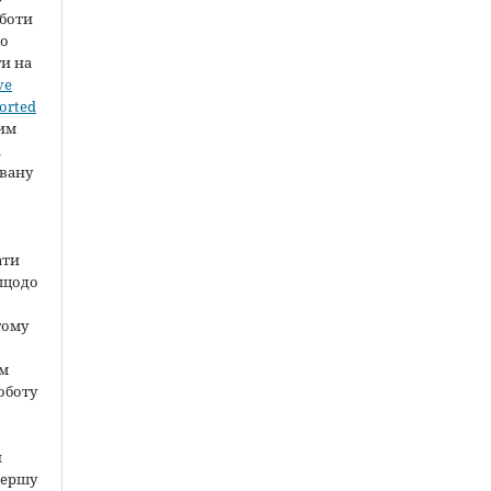
оботи
во
ти на
ve
orted
шим
а
вану
ати
 щодо
тому
ом
оботу
и
першу