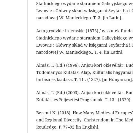
Stadnickiego wydane staraniem Galicyjskiego w
Lwo­wie : Główny skład w księgarni Seyfartha i 
naro­do­wej W. Manieckiego. T. 3. [in Latin].
Acta grodzkie i ziemskie (1873) / w skutek fundac
Stadnickiego wydane staraniem Galicyjskiego w
Lwo­wie : Główny skład w księgarni Seyfartha i 
narodo­wej W. Manieckiego,. T. 4. [in Latin].
Almási T. (Ed.) (1996). Anjou-kori oklevéltár. B
Tudo­mányos Kutatási Alap, Kulturális hagyamán
tartása és kiadása. T. 11 : (1327). [in Hungarian].
Almási T. (Ed.) (2003). Anjou-kori oklevéltár. B
Kuta­tá­si és Feljesztési Programok. T. 13 : (1329)
Berend N. (2018). How Many Medieval Europes?
and Regional Divercity. Christendom in The Med
Routledge. P. 77–92 [in English].