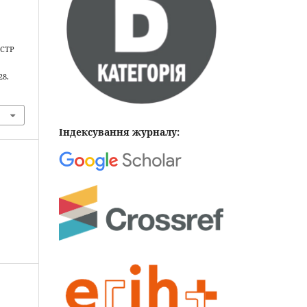
ІСТР
28.
Індексування журналу: