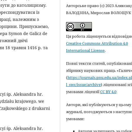
нути до католицизму.
Авторське право (c) 2023 Аляксан
кореспондуватися із
ВАЛОДЗІНА, Мирослав ВОЛОЩУК
 праці, належним з
горщини. Припускаємо,
ера Symon de Galicz de
Ця робота ліцензується відповідн
тотожний двічі
Creative Commons Attribution 4.0
 18 травня 1416 р. та
International License
.
Повні тексти статей, опубліковані
збірнику наукових праць «Галич
(
https://journals.pnu.edu.ua/index.
l_swc/issue/archive
) ліцензовані зг
умовами ліцензії
CC BY 4.0
yi śp. Alek­sandra hr.
ydziału krajo­wego. we
Автори, які публікуються у цьому
Czajkow­skiego z drukarni
журналі, погоджуються з наступ
умовами:
yi śp. Alek­sandra hr.
Автори залишають за собо