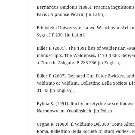
Bernardus Guidonis (1886), Practica inquisitonis 
Paris : Alphonse Picard. [in Latin].
Biblioteka Uniwersytecka we Wrocławiu. Articu
Sygn. I F 230. [in Latin].
Biller P. (2001). The 1391 lists of Waldensian «M
manuscripts. The Waldenses, 1170–1530: Betwee
a Church. Ashgate. P. 233-236 [in English].
Biller P. (2007). Bernard Gui, Peter Zwicker, an
Valdismo or Valdismi. Bollettino Della Società Di 
31–43 [in English].
Bylina S. (1991). Ruchy heretyckie w średniowi
Narodowy im. Ossolińskich. [in Polish].
Cegna R. (1980). Il Valdismo Del 300 ’Come Alter
Roma. Bollettino Della Società Di Studi Valdesi. № 