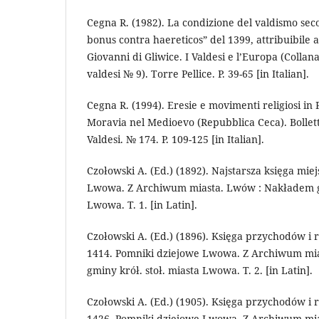
Cegna R. (1982). La condizione del valdismo seco
bonus contra haereticos” del 1399, attribuibile al
Giovanni di Gliwice. I Valdesi e l’Europa (Collana
valdesi № 9). Torre Pellice. P. 39-65 [in Italian].
Cegna R. (1994). Eresie e movimenti religiosi in 
Moravia nel Medioevo (Repubblica Ceca). Bolletti
Valdesi. № 174. P. 109-125 [in Italian].
Czołowski A. (Ed.) (1892). Najstarsza księga mie
Lwowa. Z Archiwum miasta. Lwów : Nakładem gm
Lwowa. T. 1. [in Latin].
Czołowski A. (Ed.) (1896). Księga przychodów i
1414. Pomniki dziejowe Lwowa. Z Archiwum mi
gminy krół. stoł. miasta Lwowa. T. 2. [in Latin].
Czołowski A. (Ed.) (1905). Księga przychodów i
1426. Pomniki dziejowe Lwowa. Z Archiwum mi