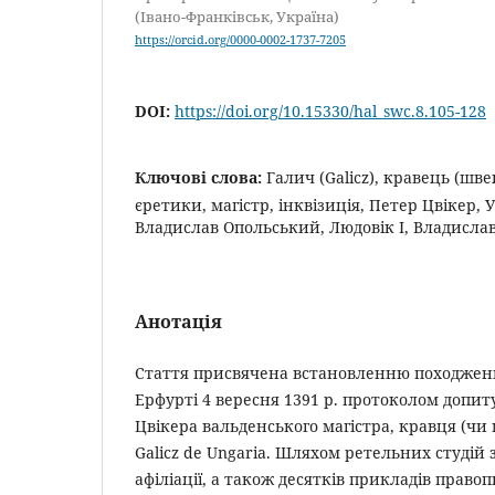
(Івано-Франківськ, Україна)
https://orcid.org/0000-0002-1737-7205
DOI:
https://doi.org/10.15330/hal_swc.8.105-128
Ключові слова:
Галич (Galicz), кравець (шв
єретики, магістр, інквізиція, Петер Цвікер,
Владислав Опольський, Людовік І, Владислав 
Анотація
Стаття присвячена встановленню походженн
Ерфурті 4 вересня 1391 р. протоколом допит
Цвікера вальденського магістра, кравця (чи
Galicz de Ungaria. Шляхом ретельних студій 
афіліації, а також десятків прикладів правоп