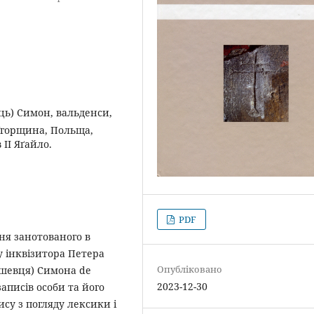
ець) Симон, вальденси,
 Угорщина, Польща,
ІІ Яґайло.
PDF
я занотованого в
у інквізитора Петера
Опубліковано
 шевця) Симона de
2023-12-30
записів особи та його
ису з погляду лексики і