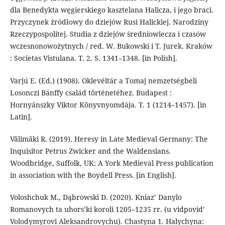
dla Benedykta węgierskiego kasztelana Halicza, i jego braci.
Przyczynek źródłowy do dziejów Rusi Halickiej. Narodziny
Rzeczypospolitej. Studia z dziejów średniowiecza i czasów
wczesnonowożytnych / red. W. Bukowski i T. Jurek. Kraków
: Societas Vistulana. T. 2. S. 1341–1348. [in Polish].
Varjú E. (Ed.) (1908). Oklevéltár a Tomaj nemzetségbeli
Losonczi Bánffy család történetéhez. Budapest :
Hornyánszky Viktor Könyvnyomdája. T. 1 (1214–1457). [in
Latin].
Välimäki R. (2019). Heresy in Late Medieval Germany: The
Inquisitor Petrus Zwicker and the Waldensians.
Woodbridge, Suffolk, UK: A York Medieval Press publication
in association with the Boydell Press. [in English].
Voloshchuk М., Dąbrowski D. (2020). Kniaz’ Danylo
Romanovych ta uhors’ki koroli 1205–1235 rr. (u vidpovid’
Volodymyrovi Aleksandrovychu). Chastyna 1. Halychyna: