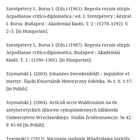
Szent­péte­ry I., Borsa I. (Eds.) (1961). Regesta rerum stirpis
Arpadianae critico-diplomatica / ed. I. Szent­péte­ry ; kézirát.
I. Borsa. Budapest : Akademiai kiadó. T. 2 : (1270–1292). V.
2–3. [in Hungarian].
Szent­péte­ry I., Borsa I. (Eds.) (1987). Regesta rerum stirpis
Arpadianae critico-diplomatica. Budapest : Akademiai
kiadó. T. 2 : (1290–1301). [in Hungarian].
Szymański J. (2003). Johannes Swenkenfeldt – inquisitor et
martyr. Śląski Kwartalnik Historyczny Sobótka. № 1. S. 1-17.
[in Polish].
Szymański J. (2004). Articuli secte Waldensium na tle
antyheretyckich zbiorów rękopiśmiennych biblioteki
Uniwersytetu Wrocławskiego. Studia Źródłoznawcze. № 42.
P. 85-96 [in Polish].
Tęgowski J. (2012). Nieznane nadanie Władysława Jagiełły