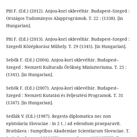
Piti F. (Ed.) (2012). Anjou-kori oklevéltár. Budapest–Szeged :
Országos Tu­do­má­nyos Alap­prográmok. T. 22 : (1338). [in
Hungarian].
Piti F. (Ed.) (2013). Anjou-kori oklevéltár. Budapest–Szeged :
Szegedi Középkorász Műhely. T. 29 (1345). [in Hungarian].
Sebők F. (Ed.) (2004). Anjou-kori oklevéltár. Budapest–
Szeged : Nemzeti Kul­tu­ralis Örök­ség Miniszteriuma. T. 25 :
(1341). [in Hungarian].
Sebők F. (Ed.) (2007). Anjou-kori oklevéltár. Budapest–
Szeged : Nemzeti Kutatási és Fel­jesztési Programok. T. 31
(1347). [in Hungarian].
Sedlák V. (Ed.) (1987). Regesta diplomatica nec non
epistolaria Slovaciae : in 2 t. / ad edendum prae­pa­ravit.
Bratislava : Sumptibus Akademiae Scientiarum Slo­va­ciae. T.