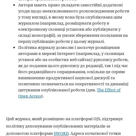
Автори мають право укладати самостійні додаткові
угоди щодо неексклюзивного розповсюдження роботи
у тому вигляді, в якому вона була опублікована цим
журналом (наприклад, розміщувати роботу в
електронному сховищі установи або публікувати у
складі монографії), за умови збереження посилання на
першу публікацію роботи у цьому журналі.
Політика журналу дозволяє і заохочує розміщення
авторами в мережі Інтернет (наприклад, у сховищах
установ або на особистих веб-сайтах) рукопису роботи,
як до подання цього рукопису до редакції, так і під час
його редакційного опрацювання, оскільки це сприяє
виникненню продуктивної наукової дискусії та
позитивно позначається на оперативності та динаміці
цитування опублікованої роботи (див.
The Effect of
Open Access
).
Цей журнал, який розміщено на платформі OJS, підтримує
політику депонування опублікованих матеріалів за
допомогою платформи
SWORD
. Адреса початкової точки