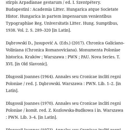
stirpis Arpa­di­anae gestarum / ed. I. Szentpétery.
Budapestini : Academia Lit­ter. Hun­ga­ri­ca atque So­cietate
Histor. Hun­garica in partem impensarum veni­entibus
Typogra­phiae Reg. Universitatis Litter. Hung. Sumptibus,
1938. Vol. 2. S. 289–320 [in Latin].
Dąbrowski D., Jusupović A. (Eds.) (2017). Chronica Galiciano-
Voliniana (Chronica Romanoviciana). Monumenta Poloniae
historica. Kraków ; Warszawa : PWN ; PAU. Nova Series. T.
XVI. [in Old Slavonic].
Dlugossii Joannes (1964). Annales seu Cronicae incliti regni
Poloniae / red. J. Dąbrowski. War­sza­wa : PWN. Lib. 1–2. [in
Latin].
Dlugossii Joannes (1970). Annales seu Cronicae incliti regni
Poloniae / komit. red. Z. Kozłowska-Budkowa i in. War­sza­wa
: PWN. Lib. 3–4. [in Latin].
Dlugossii Joannes (1973). Annales seu Cronicae incliti regni