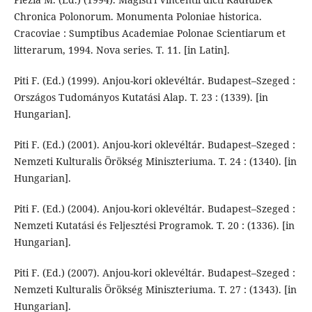
Chronica Polonorum. Monumenta Poloniae historica.
Cracoviae : Sumptibus Academiae Polonae Scientiarum et
litterarum, 1994. Nova series. T. 11. [in Latin].
Piti F. (Ed.) (1999). Anjou-kori oklevéltár. Budapest–Szeged :
Országos Tudo­má­nyos Ku­tatási Alap. T. 23 : (1339). [in
Hungarian].
Piti F. (Ed.) (2001). Anjou-kori oklevéltár. Budapest–Szeged :
Nemzeti Kultu­ralis Örökség Miniszteriuma. T. 24 : (1340). [in
Hungarian].
Piti F. (Ed.) (2004). Anjou-kori oklevéltár. Budapest–Szeged :
Nemzeti Kutatási és Fel­jesztési Programok. T. 20 : (1336). [in
Hungarian].
Piti F. (Ed.) (2007). Anjou-kori oklevéltár. Budapest–Szeged :
Nemzeti Kultu­ralis Örökség Miniszteriuma. T. 27 : (1343). [in
Hungarian].