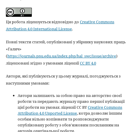
Ця робота ліцензується відповідно до
Creative Commons
Attribution 4.0 International License
.
Повні тексти статей, опубліковані у збірнику наукових праць
«Галич»
(
https://journals.pnu.edu.ua/index.php/hal_swc/issue/archive
)
ліцензовані згідно з умовами ліцензії
CC BY 4.0
Автори, які публікуються у цьому журналі, погоджуються з
наступними умовами:
Автори залишають за собою право на авторство своєї
роботи та передають журналу право першої публікації
цієї роботи на умовах ліцензії CC BY
Creative Commons
Attribution 4.0 Unported License
, котра дозволяє іншим
особам вільно копіювати та розповсюджувати
опубліковану роботу з обов'язковим посиланням на
авторів оригінальної роботи.