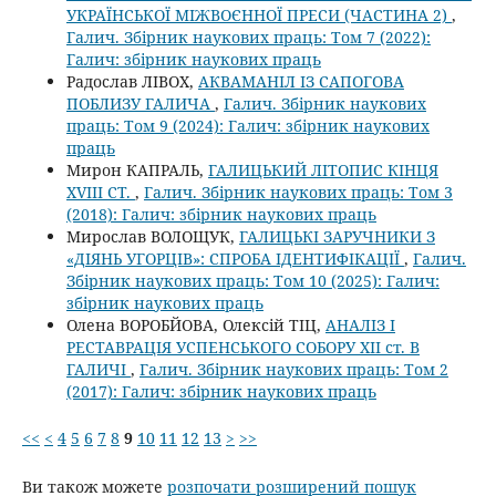
УКРАЇНСЬКОЇ МІЖВОЄННОЇ ПРЕСИ (ЧАСТИНА 2)
,
Галич. Збірник наукових праць: Том 7 (2022):
Галич: збірник наукових праць
Радослав ЛІВОХ,
АКВАМАНІЛ ІЗ САПОГОВА
ПОБЛИЗУ ГАЛИЧА
,
Галич. Збірник наукових
праць: Том 9 (2024): Галич: збірник наукових
праць
Мирон КАПРАЛЬ,
ГАЛИЦЬКИЙ ЛІТОПИС КІНЦЯ
XVIII СТ.
,
Галич. Збірник наукових праць: Том 3
(2018): Галич: збірник наукових праць
Мирослав ВОЛОЩУК,
ГАЛИЦЬКІ ЗАРУЧНИКИ З
«ДІЯНЬ УГОРЦІВ»: СПРОБА ІДЕНТИФІКАЦІЇ
,
Галич.
Збірник наукових праць: Том 10 (2025): Галич:
збірник наукових праць
Олена ВОРОБЙОВА, Олексій ТІЦ,
АНАЛІЗ І
РЕСТАВРАЦІЯ УСПЕНСЬКОГО СОБОРУ ХІІ ст. В
ГАЛИЧІ
,
Галич. Збірник наукових праць: Том 2
(2017): Галич: збірник наукових праць
<<
<
4
5
6
7
8
9
10
11
12
13
>
>>
Ви також можете
розпочати розширений пошук