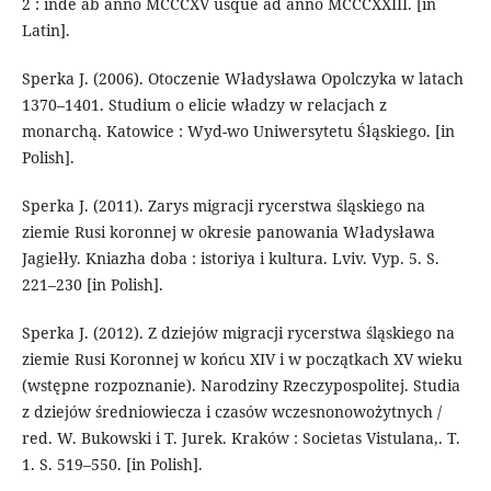
2 : inde ab anno MCCCXV usque ad anno MCCCXXIII. [in
Latin].
Sperka J. (2006). Otoczenie Władysława Opolczyka w latach
1370–1401. Studium o elicie władzy w relacjach z
monarchą. Katowice : Wyd-wo Uniwersytetu Śłąskiego. [in
Polish].
Sperka J. (2011). Zarys migracji rycerstwa śląskiego na
ziemie Rusi koronnej w okresie panowania Władysława
Jagiełły. Kniazha doba : istoriya i kultura. Lviv. Vyp. 5. S.
221–230 [in Polish].
Sperka J. (2012). Z dziejów migracji rycerstwa śląskiego na
ziemie Rusi Koronnej w końcu XIV i w początkach XV wieku
(wstępne rozpoznanie). Narodziny Rzeczypospolitej. Studia
z dziejów średniowiecza i czasów wczesnonowożytnych /
red. W. Bukowski i T. Jurek. Kraków : Societas Vistulana,. T.
1. S. 519–550. [in Polish].