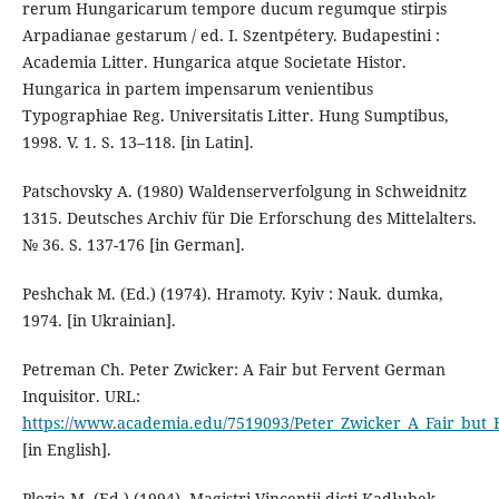
rerum Hungari­ca­rum tempore ducum regumque stirpis
Arpa­di­anae gestarum / ed. I. Szentpétery. Buda­pestini :
Academia Litter. Hun­garica atque Societate Histor.
Hungarica in partem impensarum veni­en­tibus
Typographiae Reg. Universitatis Litter. Hung Sumptibus,
1998. V. 1. S. 13–118. [in Latin].
Patschovsky A. (1980) Waldenserverfolgung in Schweidnitz
1315. Deutsches Archiv für Die Erforschung des Mittelalters.
№ 36. S. 137-176 [in German].
Peshchak M. (Ed.) (1974). Hramoty. Kyiv : Nauk. dumka,
1974. [in Ukrainian].
Petreman Ch. Peter Zwicker: A Fair but Fervent German
Inquisitor. URL:
https://www.academia.edu/7519093/Peter_Zwicker_A_Fair_but_
[in English].
Plezia M. (Ed.) (1994). Magistri Vincentii dicti Kadłubek