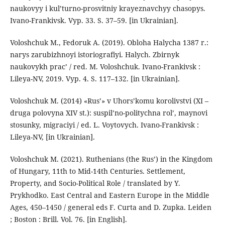
naukovyy i kul’turno-prosvitniy krayeznavchyy chasopys.
Ivano-Frankivsk. Vyp. 33. S. 37–59. [in Ukrainian].
Voloshchuk М., Fedoruk A. (2019). Obloha Halycha 1387 r.:
narys zarubizhnoyi istoriografiyi. Halych. Zbirnyk
naukovykh prac’ / red. М. Voloshchuk. Ivano-Frankivsk :
Lileya-NV, 2019. Vyp. 4. S. 117–132. [in Ukrainian].
Voloshchuk М. (2014) «Rus’» v Uhors’komu korolivstvi (ХІ –
druga polovyna XIV st.): suspil’no-politychna rol’, maynovi
stosunky, migraciyi / ed. L. Voytovych. Ivano-Frankivsk :
Lileya-NV, [in Ukrainian].
Voloshchuk M. (2021). Ruthenians (the Rus’) in the Kingdom
of Hungary, 11th to Mid-14th Centuries. Settlement,
Property, and Socio-Political Role / translated by Y.
Prykhodko. East Central and Eastern Europe in the Middle
Ages, 450–1450 / general eds F. Curta and D. Zupka. Leiden
; Boston : Brill. Vol. 76. [in English].