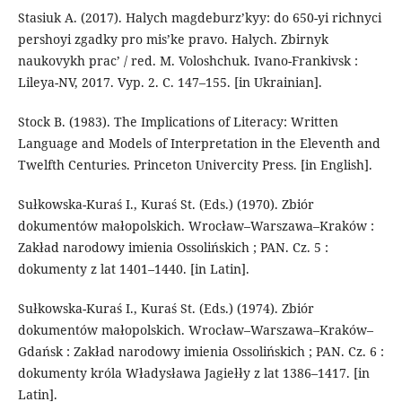
Stasiuk A. (2017). Halych magdeburz’kyy: do 650-yi richnyci
pershoyi zgadky pro mis’ke pravo. Halych. Zbirnyk
naukovykh prac’ / red. М. Voloshchuk. Ivano-Frankivsk :
Lileya-NV, 2017. Vyp. 2. С. 147–155. [in Ukrainian].
Stock B. (1983). The Implications of Literacy: Written
Language and Models of Interpretation in the Eleventh and
Twelfth Centuries. Princeton Univercity Press. [in English].
Sułkowska-Kuraś I., Kuraś St. (Eds.) (1970). Zbiór
dokumentów małopolskich. Wrocław–Warszawa–Kraków :
Zakład narodowy imienia Ossolińskich ; PAN. Cz. 5 :
dokumenty z lat 1401–1440. [in Latin].
Sułkowska-Kuraś I., Kuraś St. (Eds.) (1974). Zbiór
dokumentów małopolskich. Wrocław–Warszawa–Kraków–
Gdańsk : Zakład narodowy imienia Ossolińskich ; PAN. Cz. 6 :
dokumenty króla Władysława Jagiełły z lat 1386–1417. [in
Latin].