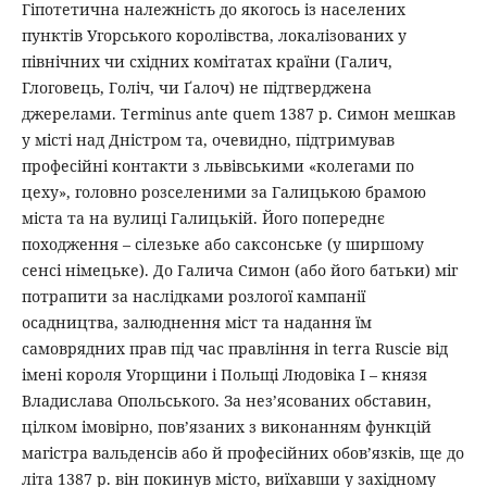
Гіпотетична належність до якогось із населених
пунктів Угорського королівства, локалізованих у
північних чи східних комітатах країни (Галич,
Глоговець, Голіч, чи Ґалоч) не підтверджена
джерелами. Terminus ante quem 1387 р. Симон мешкав
у місті над Дністром та, очевидно, підтримував
професійні контакти з львівськими «колегами по
цеху», головно розселеними за Галицькою брамою
міста та на вулиці Галицькій. Його попереднє
походження – сілезьке або саксонське (у ширшому
сенсі німецьке). До Галича Симон (або його батьки) міг
потрапити за наслідками розлогої кампанії
осадництва, залюднення міст та надання їм
самоврядних прав під час правління in terra Ruscie від
імені короля Угорщини і Польщі Людовіка І – князя
Владислава Опольського. За нез’ясованих обставин,
цілком імовірно, пов’язаних з виконанням функцій
магістра вальденсів або й професійних обов’язків, ще до
літа 1387 р. він покинув місто, виїхавши у західному