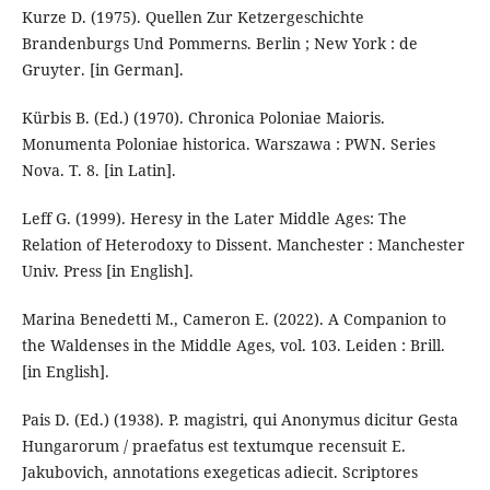
Kurze D. (1975). Quellen Zur Ketzergeschichte
Brandenburgs Und Pommerns. Berlin ; New York : de
Gruyter. [in German].
Kürbis B. (Ed.) (1970). Chronica Poloniae Maioris.
Monumenta Poloniae historica. Warszawa : PWN. Series
Nova. T. 8. [in Latin].
Leff G. (1999). Heresy in the Later Middle Ages: The
Relation of Heterodoxy to Dissent. Manchester : Manchester
Univ. Press [in English].
Marina Benedetti M., Cameron E. (2022). A Companion to
the Waldenses in the Middle Ages, vol. 103. Leiden : Brill.
[in English].
Pais D. (Ed.) (1938). P. magistri, qui Anonymus dicitur Gesta
Hungarorum / praefatus est tex­tumque re­cen­su­it E.
Jakubovich, annotations exegeticas adiecit. Scri­ptores