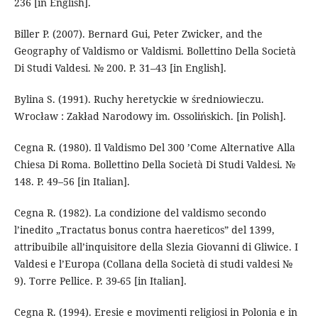
236 [in English].
Biller P. (2007). Bernard Gui, Peter Zwicker, and the
Geography of Valdismo or Valdismi. Bollettino Della Società
Di Studi Valdesi. № 200. P. 31–43 [in English].
Bylina S. (1991). Ruchy heretyckie w średniowieczu.
Wrocław : Zakład Narodowy im. Ossolińskich. [in Polish].
Cegna R. (1980). Il Valdismo Del 300 ’Come Alternative Alla
Chiesa Di Roma. Bollettino Della Società Di Studi Valdesi. №
148. P. 49–56 [in Italian].
Cegna R. (1982). La condizione del valdismo secondo
l’inedito „Tractatus bonus contra haereticos” del 1399,
attribuibile all’inquisitore della Slezia Giovanni di Gliwice. I
Valdesi e l’Europa (Collana della Società di studi valdesi №
9). Torre Pellice. P. 39-65 [in Italian].
Cegna R. (1994). Eresie e movimenti religiosi in Polonia e in