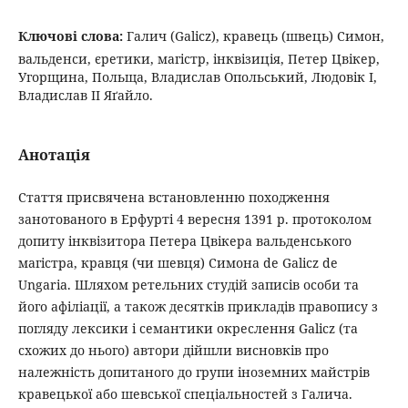
Ключові слова:
Галич (Galicz), кравець (швець) Симон,
вальденси, єретики, магістр, інквізиція, Петер Цвікер,
Угорщина, Польща, Владислав Опольський, Людовік І,
Владислав ІІ Яґайло.
Анотація
Стаття присвячена встановленню походження
занотованого в Ерфурті 4 вересня 1391 р. протоколом
допиту інквізитора Петера Цвікера вальденського
магістра, кравця (чи шевця) Симона de Galicz de
Ungaria. Шляхом ретельних студій записів особи та
його афіліації, а також десятків прикладів правопису з
погляду лексики і семантики окреслення Galicz (та
схожих до нього) автори дійшли висновків про
належність допитаного до групи іноземних майстрів
кравецької або шевської спеціальностей з Галича.