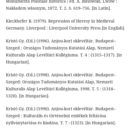
Monumenta Poloniae historica / ed. A. Bielowski. Lwów :
Nakładem własnym, 1872. T. 2. S. 619–756. [in Latin].
Kieckhefer R. (1979). Repression of Heresy in Medieval
Germany. Liverpool : Liverpool University Press [in English].
Kristó Gy. (Ed.) (1996). Anjou-kori oklevéltár. Budapest–
Szeged : Országos Tudományos Kutatási Alap, Nemzeti
Kulturalis Alap Levéltári Kollé­giuma. T. 4 : (1315–1317). [in
Hungarian].
Kristó Gy. (Ed.) (1998). Anjou-kori oklevéltár. Budapest–
Szeged: Országos Tudo­mányos Kutatási Alap, Nemzeti
Kulturalis Alap Levéltári Kollé­giuma, 1998. T. 5 : (1318–
1320). [in Hungarian].
Kristó Gy. (Ed.) (1990). Anjou-kori oklevéltár. Budapest–
Szeged : Kulturális és történelmi emlékek feltárása
nyilványtartása és kiadása. T. 7 : (1323). [in Hungarian].