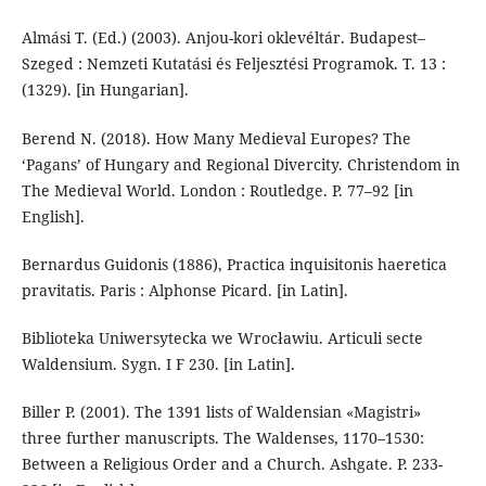
Almási T. (Ed.) (2003). Anjou-kori oklevéltár. Budapest–
Szeged : Nemzeti Kuta­tá­si és Feljesztési Programok. T. 13 :
(1329). [in Hungarian].
Berend N. (2018). How Many Medieval Europes? The
‘Pagans’ of Hungary and Regional Divercity. Christendom in
The Medieval World. London : Routledge. P. 77–92 [in
English].
Bernardus Guidonis (1886), Practica inquisitonis haeretica
pravitatis. Paris : Alphonse Picard. [in Latin].
Biblioteka Uniwersytecka we Wrocławiu. Articuli secte
Waldensium. Sygn. I F 230. [in Latin].
Biller P. (2001). The 1391 lists of Waldensian «Magistri»
three further manuscripts. The Waldenses, 1170–1530:
Between a Religious Order and a Church. Ashgate. P. 233-