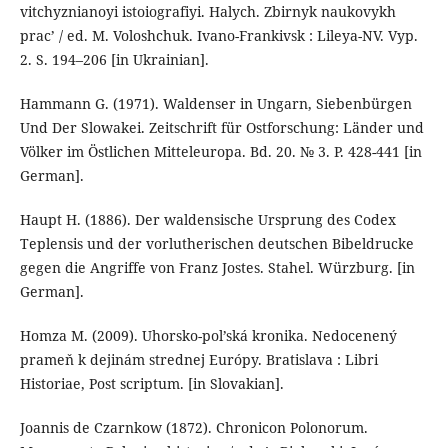
vitchyznianoyi istoiografiyi. Halych. Zbirnyk naukovykh
prac’ / ed. М. Voloshchuk. Ivano-Frankivsk : Lileya-NV. Vyp.
2. S. 194–206 [in Ukrainian].
Hammann G. (1971). Waldenser in Ungarn, Siebenbürgen
Und Der Slowakei. Zeitschrift für Ostforschung: Länder und
Völker im Östlichen Mitteleuropa. Bd. 20. № 3. P. 428-441 [in
German].
Haupt H. (1886). Der waldensische Ursprung des Codex
Teplensis und der vorlutherischen deutschen Bibeldrucke
gegen die Angriffe von Franz Jostes. Stahel. Würzburg. [in
German].
Homza M. (2009). Uhorsko-pol’ská kronika. Nedocenený
prameň k dejinám strednej Európy. Bratislava : Libri
Historiae, Post scriptum. [in Slovakian].
Joannis de Czarnkow (1872). Chronicon Polonorum.