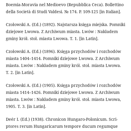
Boemia-Moravia nel Medioevo (Repubblica Ceca). Bollettino
della Società di Studi Valdesi. № 174. P. 109-125 [in Italian].
Czołowski A. (Ed.) (1892). Najstarsza księga miejska. Pomniki
dziejowe Lwowa. Z Archiwum miasta. Lwów : Nakładem
gminy krół. stoł. miasta Lwowa. T. 1. [in Latin].
Czołowski A. (Ed.) (1896). Księga przychodów i rozchodów
miasta 1404–1414. Pomniki dziejowe Lwowa. Z Archiwum
miasta. Lwów : Nakładem gminy krół. stoł. miasta Lwowa.
T. 2. [in Latin].
Czołowski A. (Ed.) (1905). Księga przychodów i rozchodów
miasta 1414–1426. Pomniki dziejowe Lwowa. Z Archiwum
miasta. Lwów : Nakładem gminy krół. stoł. miasta Lwowa,
1905. T. 3. [in Latin].
Deér I. (Ed.) (1938). Chronicon Hungaro-Polonicum. Scri­
ptores rerum Hungari­ca­rum tempore ducum regumque