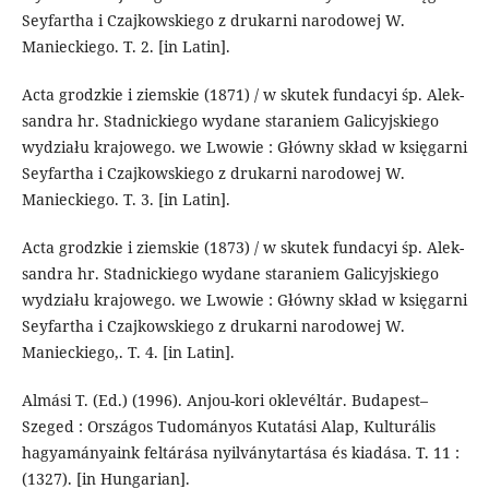
Seyfartha i Czajkow­skiego z drukarni naro­do­wej W.
Manieckiego. T. 2. [in Latin].
Acta grodzkie i ziemskie (1871) / w skutek fundacyi śp. Alek­
sandra hr. Stadnickiego wydane staraniem Galicyjskiego
wydziału krajo­wego. we Lwo­wie : Główny skład w księgarni
Seyfartha i Czajkow­skiego z drukarni naro­do­wej W.
Manieckiego. T. 3. [in Latin].
Acta grodzkie i ziemskie (1873) / w skutek fundacyi śp. Alek­
sandra hr. Stadnickiego wydane staraniem Galicyjskiego
wydziału krajo­wego. we Lwo­wie : Główny skład w księgarni
Seyfartha i Czajkow­skiego z drukarni narodo­wej W.
Manieckiego,. T. 4. [in Latin].
Almási T. (Ed.) (1996). Anjou-kori oklevéltár. Budapest–
Szeged : Országos Tudo­mányos Kutatási Alap, Kulturális
hagyamányaink feltárása nyilvány­tartása és kiadása. T. 11 :
(1327). [in Hungarian].