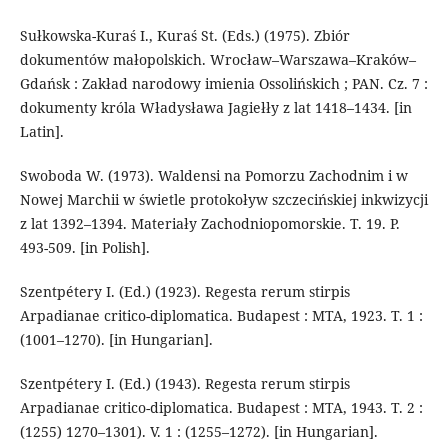
Sułkowska-Kuraś I., Kuraś St. (Eds.) (1975). Zbiór
dokumentów małopolskich. Wrocław–Warszawa–Kraków–
Gdańsk : Zakład narodowy imienia Ossolińskich ; PAN. Cz. 7 :
dokumenty króla Władysława Jagiełły z lat 1418–1434. [in
Latin].
Swoboda W. (1973). Waldensi na Pomorzu Zachodnim i w
Nowej Marchii w świetle protokołуw szczecińskiej inkwizycji
z lat 1392–1394. Materiały Zachodniopomorskie. T. 19. P.
493-509. [in Polish].
Szent­péte­ry I. (Ed.) (1923). Regesta rerum stirpis
Arpadianae critico-diplomatica. Bu­dapest : MTA, 1923. T. 1 :
(1001–1270). [in Hungarian].
Szent­péte­ry I. (Ed.) (1943). Regesta rerum stirpis
Arpadianae critico-diplomatica. Budapest : MTA, 1943. T. 2 :
(1255) 1270–1301). V. 1 : (1255–1272). [in Hungarian].