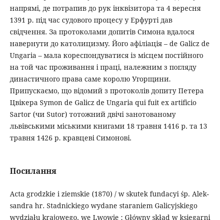
напрямі, де потрапив до рук інквізитора та 4 вересня
1391 р. під час судового процесу у Ерфурті дав
свідчення. За протоколами допитів Симона вдалося
навернути до католицизму. Його афіліація – de Galicz de
Ungaria – мала кореспондуватися із місцем постійного
на той час проживання і праці, належним з погляду
династичного права саме королю Угорщини.
Припускаємо, що відомий з протоколів допиту Петера
Цвікера Symon de Galicz de Ungaria qui fuit ex artificio
Sartor (чи Sutor) тотожний двічі занотованому
львівськими міськими книгами 18 травня 1416 р. та 13
травня 1426 р. кравцеві Симонові.
Посилання
Acta grodzkie i ziemskie (1870) / w skutek fundacyi śp. Alek­
sandra hr. Stadnickiego wydane staraniem Galicyjskiego
wydziału krajo­wego. we Lwo­wie : Główny skład w księgarni