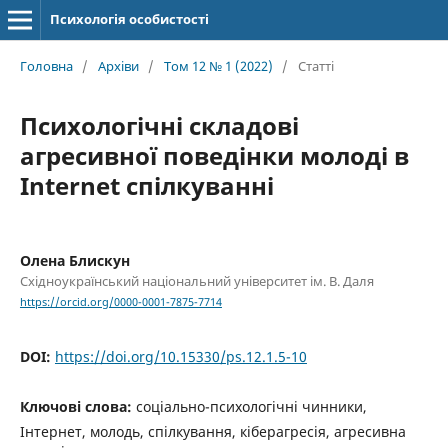
Психологія особистості
Головна
/
Архіви
/
Том 12 № 1 (2022)
/
Статті
Психологічні складові
агресивної поведінки молоді в
Іnternet спілкуванні
Олена Блискун
Східноукраїнcький національний університет ім. В. Даля
https://orcid.org/0000-0001-7875-7714
DOI:
https://doi.org/10.15330/ps.12.1.5-10
Ключові слова:
соціально-психологічні чинники,
Інтернет, молодь, спілкування, кіберагресія, агресивна