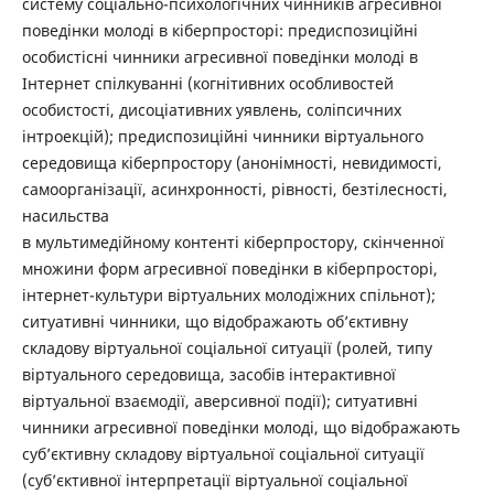
систему соціально-психологічних чинників агресивної
поведінки молоді в кіберпросторі: предиспозиційні
особистісні чинники агресивної поведінки молоді в
Інтернет спілкуванні (когнітивних особливостей
особистості, дисоціативних уявлень, соліпсичних
інтроекцій); предиспозиційні чинники віртуального
середовища кіберпростору (анонімності, невидимості,
самоорганізації, асинхронності, рівності, безтілесності,
насильства
в мультимедійному контенті кіберпростору, скінченної
множини форм агресивної поведінки в кіберпросторі,
інтернет-культури віртуальних молодіжних спільнот);
ситуативні чинники, що відображають об’єктивну
складову віртуальної соціальної ситуації (ролей, типу
віртуального середовища, засобів інтерактивної
віртуальної взаємодії, аверсивної події); ситуативні
чинники агресивної поведінки молоді, що відображають
суб’єктивну складову віртуальної соціальної ситуації
(суб’єктивної інтерпретації віртуальної соціальної