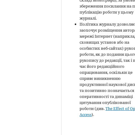
складі монографії), за умов
збереження посилання на 
публікацію роботи у цьому
журналі.
Політика журналу дозволяє 
заохочує розміщення автор
мережі Інтернет (наприклад
сховищах установ або на
особистих веб-сайтах) руко
роботи, як до подання цьог
рукопису до редакції, так і 
час його редакційного
опрацювання, оскільки це
сприяє виникненню
продуктивної наукової диск
та позитивно позначається
оперативності та динаміці
цитування опублікованої
роботи (див.
The Effect of O
Access
).