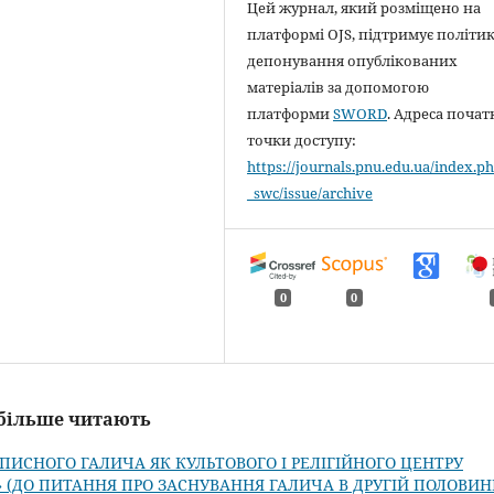
Цей журнал, який розміщено на
платформі OJS, підтримує політи
депонування опублікованих
матеріалів за допомогою
платформи
SWORD
. Адреса почат
точки доступу:
https://journals.pnu.edu.ua/index.ph
_swc/issue/archive
0
0
айбільше читають
ОПИСНОГО ГАЛИЧА ЯК КУЛЬТОВОГО І РЕЛІГІЙНОГО ЦЕНТРУ
Ї» (ДО ПИТАННЯ ПРО ЗАСНУВАННЯ ГАЛИЧА В ДРУГІЙ ПОЛОВИНІ