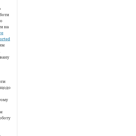
ю
оботи
во
ти на
ve
orted
шим
а
вану
ати
 щодо
тому
ом
оботу