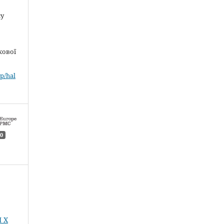
ку
кової
p/hal
0
 Х