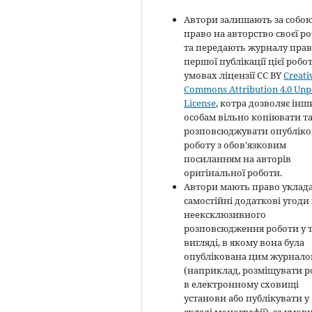
Автори залишають за собо
право на авторство своєї р
та передають журналу пра
першої публікації цієї робо
умовах ліцензії CC BY
Creati
Commons Attribution 4.0 Unp
License
, котра дозволяє ін
особам вільно копіювати т
розповсюджувати опубліко
роботу з обов'язковим
посиланням на авторів
оригінальної роботи.
Автори мають право уклад
самостійні додаткові угоди
неексклюзивного
розповсюдження роботи у 
вигляді, в якому вона була
опублікована цим журнал
(наприклад, розміщувати р
в електронному сховищі
установи або публікувати у