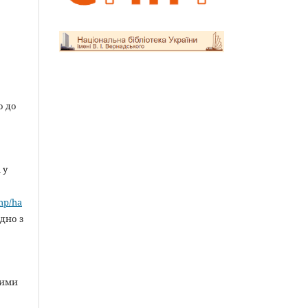
о до
 у
»
php/ha
ідно з
ними