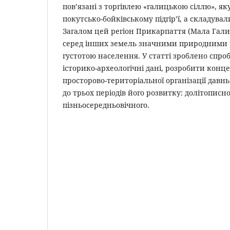
пов’язані з торгівлею «галицькою сіллю», як
покутсько-бойківському підгір’ї, а складувал
Загалом цей регіон Прикарпаття (Мала Гали
серед інших земель значними природними 
густотою населення. У статті зроблено спро
історико-археологічні дані, розробити конц
просторово-територіальної організації давнь
до трьох періодів його розвитку: долітописно
пізньосередньовічного.