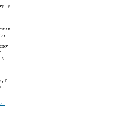
и
першу
і
ами в
, у
пису
о
під
усії
 на
pen