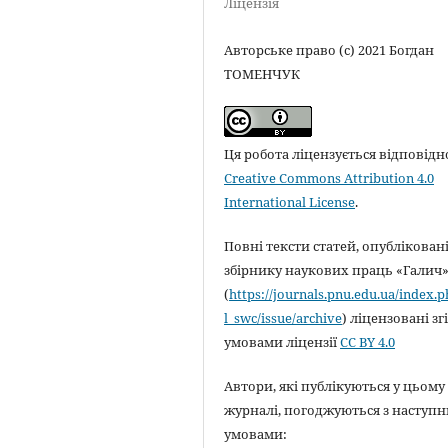
Ліцензія
Авторське право (c) 2021 Богдан
ТОМЕНЧУК
Ця робота ліцензується відповідн
Creative Commons Attribution 4.0
International License
.
Повні тексти статей, опубліковані
збірнику наукових праць «Галич
(
https://journals.pnu.edu.ua/index.
l_swc/issue/archive
) ліцензовані зг
умовами ліцензії
CC BY 4.0
Автори, які публікуються у цьому
журналі, погоджуються з наступ
умовами: