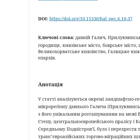
DOI:
https://doi.org/10.15330/hal_swc.6.10-37
Ключові слова:
давній Галич, Прилуквинсь
городище, князівське місто, боярське місто, 
Великохорватське князівство, Галицьке кня
єпархія.
Анотація
У статті аналізуються окремі ландшафтно-ге
мікрорегіону давнього Галича (Прилуквинськ
з його унікальним розташуванням на межі В
Степу, центральноєвропейського пралісу і Ка
Середньому Подністров’ї, було і перехрестя 
транс’євроазійських торгово-міграційних шл