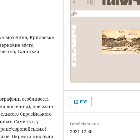
ка височина, Крилоське
церковне місто,
зівство, Галицька
ографічні особливості
PDF
а височина), пов’язані
еликого Євразійського
рпат. Саме тут, у
Опубліковано
транс’європейських і
2021-12-30
яхів. Окремі з них були