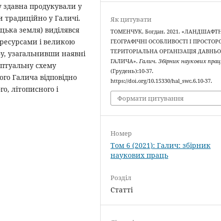
у здавна продукували у
и традиційно у Галичі.
Як цитувати
цька земля) виділявся
ТОМЕНЧУК, Богдан. 2021. «ЛАНДШАФТ
ресурсами і великою
ГЕОГРАФІЧНІ ОСОБЛИВОСТІ І ПРОСТОР
ТЕРИТОРІАЛЬНА ОРГАНІЗАЦІЯ ДАВНЬ
бу, узагальнивши наявні
ГАЛИЧА».
Галич. Збірник наукових прац
ептуальну схему
(Грудень):10-37.
ого Галича відповідно
https://doi.org/10.15330/hal_swc.6.10-37.
го, літописного і
Формати цитування
Номер
Том 6 (2021): Галич: збірник
наукових праць
Розділ
Статті