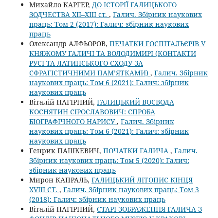
Михайло КАРГЕР,
ДО ІСТОРІЇ ГАЛИЦЬКОГО
ЗОДЧЕСТВА ХІІ–ХІІІ ст.
,
Галич. Збірник наукових
праць: Том 2 (2017): Галич: збірник наукових
праць
Олександр АЛФЬОРОВ,
ПЕЧАТКИ ГОСПІТАЛЬЄРІВ У
КНЯЖОМУ ГАЛИЧІ ТА ВОЛОДИМИРІ (КОНТАКТИ
РУСІ ТА ЛАТИНСЬКОГО СХОДУ ЗА
СФРАГІСТИЧНИМИ ПАМ’ЯТКАМИ)
,
Галич. Збірник
наукових праць: Том 6 (2021): Галич: збірник
наукових праць
Віталій НАГІРНИЙ,
ГАЛИЦЬКИЙ ВОЄВОДА
КОСНЯТИН СІРОСЛАВОВИЧ: СПРОБА
БІОГРАФІЧНОГО НАРИСУ
,
Галич. Збірник
наукових праць: Том 6 (2021): Галич: збірник
наукових праць
Генрик ПАШКЕВИЧ,
ПОЧАТКИ ГАЛИЧА
,
Галич.
Збірник наукових праць: Том 5 (2020): Галич:
збірник наукових праць
Мирон КАПРАЛЬ,
ГАЛИЦЬКИЙ ЛІТОПИС КІНЦЯ
XVIII СТ.
,
Галич. Збірник наукових праць: Том 3
(2018): Галич: збірник наукових праць
Віталій НАГІРНИЙ,
СТАРІ ЗОБРАЖЕННЯ ГАЛИЧА З