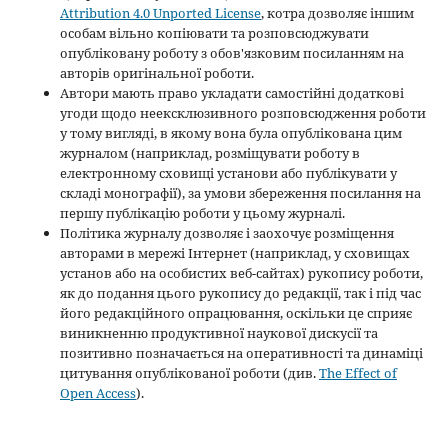
Attribution 4.0 Unported License
, котра дозволяє іншим
особам вільно копіювати та розповсюджувати
опубліковану роботу з обов'язковим посиланням на
авторів оригінальної роботи.
Автори мають право укладати самостійні додаткові
угоди щодо неексклюзивного розповсюдження роботи
у тому вигляді, в якому вона була опублікована цим
журналом (наприклад, розміщувати роботу в
електронному сховищі установи або публікувати у
складі монографії), за умови збереження посилання на
першу публікацію роботи у цьому журналі.
Політика журналу дозволяє і заохочує розміщення
авторами в мережі Інтернет (наприклад, у сховищах
установ або на особистих веб-сайтах) рукопису роботи,
як до подання цього рукопису до редакції, так і під час
його редакційного опрацювання, оскільки це сприяє
виникненню продуктивної наукової дискусії та
позитивно позначається на оперативності та динаміці
цитування опублікованої роботи (див.
The Effect of
Open Access
).