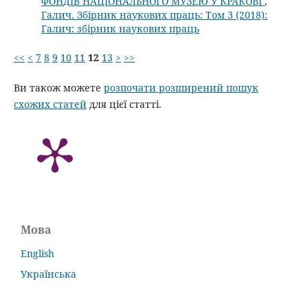
ФОНДІВ НАЦІОНАЛЬНОГО МУЗЕЮ У КРАКОВІ
,
Галич. Збірник наукових праць: Том 3 (2018):
Галич: збірник наукових праць
<<
<
7
8
9
10
11
12
13
>
>>
Ви також можете
розпочати розширений пошук
схожих статей
для цієї статті.
Мова
English
Українська