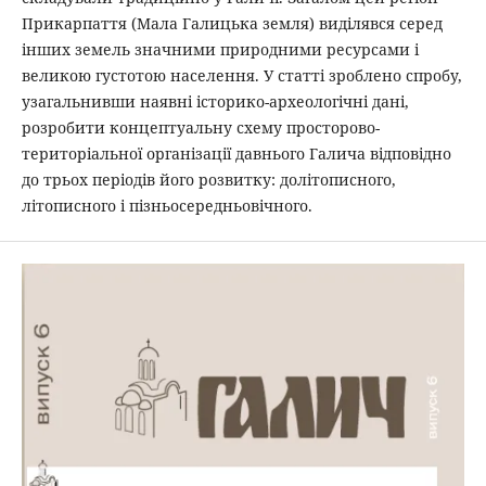
Прикарпаття (Мала Галицька земля) виділявся серед
інших земель значними природними ресурсами і
великою густотою населення. У статті зроблено спробу,
узагальнивши наявні історико-археологічні дані,
розробити концептуальну схему просторово-
територіальної організації давнього Галича відповідно
до трьох періодів його розвитку: долітописного,
літописного і пізньосередньовічного.