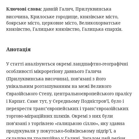
Ключові слова:
давній Галич, Прилуквинська
височина, Крилоське городище, князівське місто,
боярське місто, церковне місто, Великохорватське
князівство, Галицьке князівство, Галицька єпархія.
Анотація
У статті аналізуються окремі ландшафтно-географічні
особливості мікрорегіону давнього Галича
(Прилуквинська височина), пов’язані з його
унікальним розташуванням на межі Великого
Євразійського Степу, центральноєвропейського пралісу
і Карпат. Саме тут, у Середньому Подністров’ї, було і
перехрестя транс’європейських і транс’євроазійських
торгово-міграційних шляхів. Окремі з них були
пов’язані з торгівлею «галицькою сіллю», яку здавна
продукували у покутсько-бойківському підгір’ї, а
складували традиційно у Галичі. Загалом цей регіон