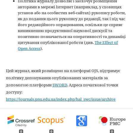
Політика журналу дозволяє і заохочує розміщення
авторами в мережі Інтернет (наприклад, у сховищах
установ або на особистих веб-сайтах) рукопису роботи,
як до подання цього рукопису до редакції, так і під час
його редакційного опрацювання, оскільки це сприяє
виникненню продуктивної наукової дискусії та
позитивно позначається на оперативності та динаміці
цитування опублікованої роботи (див.
The Effect of
Open Access
).
Цей журнал, який розміщено на платформі OJS, підтримує
політику депонування опублікованих матеріалів за
допомогою платформи
SWORD
. Адреса початкової точки
доступу:
https://journals.pnu.edu.ua/index.php/hal_swc/issue/archive
0
0
0