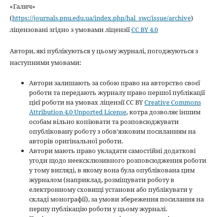
«Галич»
(
https://journals.pnu.edu.ua/index.php/hal_swc/issue/archive
)
ліцензовані згідно з умовами ліцензії
CC BY 4.0
Автори, які публікуються у цьому журналі, погоджуються з
наступними умовами:
Автори залишають за собою право на авторство своєї
роботи та передають журналу право першої публікації
цієї роботи на умовах ліцензії CC BY
Creative Commons
Attribution 4.0 Unported License
, котра дозволяє іншим
особам вільно копіювати та розповсюджувати
опубліковану роботу з обов'язковим посиланням на
авторів оригінальної роботи.
Автори мають право укладати самостійні додаткові
угоди щодо неексклюзивного розповсюдження роботи
у тому вигляді, в якому вона була опублікована цим
журналом (наприклад, розміщувати роботу в
електронному сховищі установи або публікувати у
складі монографії), за умови збереження посилання на
першу публікацію роботи у цьому журналі.