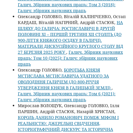
Галич. Збірник наукових праць: Том 3 (2018):
Галич: збірник наукових праць
Олександр ГОЛОВКО, Віталій КАЛІНІЧЕНКО, Остап
КАРДАШ, Віталій НАГІРНИЙ, Андрій СТАСЮК,
НА
ШЛЯХУ ДО ГАЛИЧА: РОСТИСЛАВИЧІ В ДРУГІЙ
ПОЛОВИНІ ХІ – ПЕРШІЙ ТРЕТИНІ ХІІ СТОЛІТЬ (ДО
900-ЛІТТЯ КНЯЖОГО ОСІДКУ В ГАЛИЧІ).
МАТЕРІАЛИ ДИСКУСІЙНОГО КРУГЛОГО СТОЛУ ВІД
27 БЕРЕЗНЯ 2025 РОКУ
,
Галич. Збірник наукових
праць: Том 10 (2025): Галич: збірник наукових
праць
Олександр ГОЛОВКО,
БОРОТЬБА КНЯЗЯ
МСТИСЛАВА МСТИСЛАВИЧА УДАТНОГО ЗА
ОВОЛОДІННЯ ГАЛИЧЕМ (ДО 800-РІЧЧЯ
УТВЕРДЖЕННЯ КНЯЗЯ В ГАЛИЦЬКІЙ ЗЕМЛІ)
,
Галич. Збірник наукових праць: Том 6 (2021):
Галич: збірник наукових праць
Мирослав ВОЛОЩУК, Олександр ГОЛОВКО, Ілля
ПАРШИН, Андрій СТАСЮК, Назарій ХРИСТАН,
КОРОЛЬ ДАНИЛО РОМАНОВИЧ ПОМІЖ МІФОМ І
РЕАЛЬНІСТЮ: ДЖЕРЕЛЬНІ СВІДЧЕННЯ,
ІСТОРІОГРАФІЧНИЙ ДИСКУРС ТА ІСТОРИЧНА