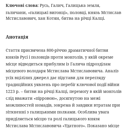
Ключові слова:
Русь, Галич, Галицька земля,
галичани, «галицькі вигонці», половці, князь Мстислав
Мстиславович, хан Котян, битва на річці Калці.
Анотація
Стаття присвячена 800-річчю драматичної битви
князів Русі і половців проти монголів, у якій окреме
місце відводиться прибулим із Галича підрозділам
місцевого володаря Мстислава Мстиславовича. Аналіз
усіх вцілілих джерел дає підстави для перегляду
традиційних уявлень про перебіг ключової події війни
1223 р. – битви на річці Калці, перемогу в якій монголів
слід вважати «пірровою», досягнутою на межі
можливостей номадів, зокрема й завдяки втратам при
зіткненні з галицькими полками. Особлива увага
приділяється місцю та ролі галицького князя
Мстислава Мстиславовича «Удатного». Показано місце