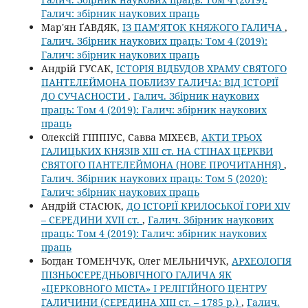
Галич: збірник наукових праць
Мар'ян ҐАВДЯК,
ІЗ ПАМ’ЯТОК КНЯЖОГО ГАЛИЧА
,
Галич. Збірник наукових праць: Том 4 (2019):
Галич: збірник наукових праць
Андрій ГУСАК,
ІСТОРІЯ ВІДБУДОВ ХРАМУ СВЯТОГО
ПАНТЕЛЕЙМОНА ПОБЛИЗУ ГАЛИЧА: ВІД ІСТОРІЇ
ДО СУЧАСНОСТИ
,
Галич. Збірник наукових
праць: Том 4 (2019): Галич: збірник наукових
праць
Олексій ГІППІУС, Савва МІХЕЄВ,
АКТИ ТРЬОХ
ГАЛИЦЬКИХ КНЯЗІВ XIII ст. НА СТІНАХ ЦЕРКВИ
СВЯТОГО ПАНТЕЛЕЙМОНА (НОВЕ ПРОЧИТАННЯ)
,
Галич. Збірник наукових праць: Том 5 (2020):
Галич: збірник наукових праць
Андрій СТАСЮК,
ДО ІСТОРІЇ КРИЛОСЬКОЇ ГОРИ ХIV
– СЕРЕДИНИ XVII ст.
,
Галич. Збірник наукових
праць: Том 4 (2019): Галич: збірник наукових
праць
Богдан ТОМЕНЧУК, Олег МЕЛЬНИЧУК,
АРХЕОЛОГІЯ
ПІЗНЬОСЕРЕДНЬОВІЧНОГО ГАЛИЧА ЯК
«ЦЕРКОВНОГО МІСТА» І РЕЛІГІЙНОГО ЦЕНТРУ
ГАЛИЧИНИ (СЕРЕДИНА ХІІІ ст. – 1785 р.)
,
Галич.