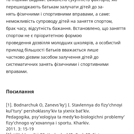
перешкоджають батькам залучати дітей до за-
нять фізичними і спортивними вправами, а саме:
неможливість супроводу дітей на заняття спортом,
брак часу, відсутність бажання. Встановлено, що заняття
спортом не є пріоритетною формою
проведення дозвілля молодших школярів, а особистий
приклад більшості батьків вважається лише
частково дієвим засобом залучення дітей до
систематичних занять фізичними і спортивними
вправами.
Посилання
[1]. Bodnarchuk O, Zanevs’ky’j I. Stavlennya do fizy’chnoyi
kul’tury’ pershoklasny’kiv ta yixnix bat’kiv.
Pedagogika, psy’xologiya ta medy’ko-biologichni problemy’
fizy’chnogo vy’xovannya i sportu. Kharkiv.
2011. 3: 15-19