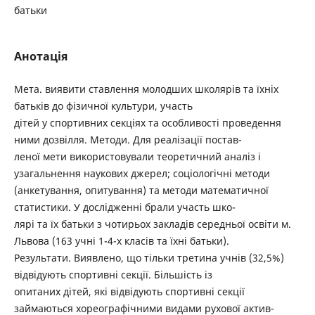
батьки
Анотація
Мета. виявити ставлення молодших школярів та їхніх
батьків до фізичної культури, участь
дітей у спортивних секціях та особливості проведення
ними дозвілля. Методи. Для реалізації постав-
леної мети використовували теоретичний аналіз і
узагальнення наукових джерел; соціологічні методи
(анкетування, опитування) та методи математичної
статистики. У дослідженні брали участь шко-
лярі та їх батьки з чотирьох закладів середньої освіти м.
Львова (163 учні 1-4-х класів та їхні батьки).
Результати. Виявлено, що тільки третина учнів (32,5%)
відвідують спортивні секції. Більшість із
опитаних дітей, які відвідують спортивні секції
займаються хореографічними видами рухової актив-