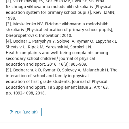
[2]. Vil’chkovs’kij ES, Kozlenko MP, Cvek SF. Sistema
fizichnogo vikhovannia molodshikh shkoliariv [Physical
education system for primary school pupils], Kiev: IZMN;
1998.
[3]. Moskalenko NV. Fizichne vikhovannia molodshikh
shkoliariv [Physical education of primary school pupils],
Dnepropetrovsk: Innovation; 2010.
[4]. Bodnar I, Petryshyn Y, Solovei A, Rymar O, Lapychak I,
Shevtsiv U, Ripak M, Yaroshyk M, Sorokolit N.
Health complaints and well-being complaints among
secondary school children/ Journal of physical
education and sport. 2016; 16(3): 905-909.
[5]. Bodnarchuk O, Rymar O, Solovey A, Malanchuk H. The
interaction of school and family in physical
education of first grade students. Journal of Physical
Education and Sport, 18 Supplement issue 2, Art 163,
pp. 1092-1098, 2018.
PDF (English)