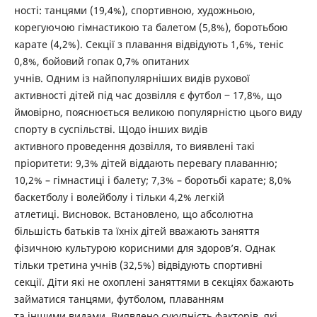
ності: танцями (19,4%), спортивною, художньою,
корегуючою гімнастикою та балетом (5,8%), боротьбою
карате (4,2%). Секції з плавання відвідують 1,6%, теніс
0,8%, бойовий гопак 0,7% опитаних
учнів. Одним із найпопулярніших видів рухової
активності дітей під час дозвілля є футбол ‒ 17,8%, що
ймовірно, пояснюється великою популярністю цього виду
спорту в суспільстві. Щодо інших видів
активного проведення дозвілля, то виявлені такі
пріоритети: 9,3% дітей віддають перевагу плаванню;
10,2% – гімнастиці і балету; 7,3% – боротьбі карате; 8,0%
баскетболу і волейболу і тільки 4,2% легкій
атлетиці. Висновок. Встановлено, що абсолютна
більшість батьків та їхніх дітей вважають заняття
фізичною культурою корисними для здоров’я. Однак
тільки третина учнів (32,5%) відвідують спортивні
секції. Діти які не охоплені заняттями в секціях бажають
займатися танцями, футболом, плаванням
та іншими видами. Виявлено сукупність факторів, які