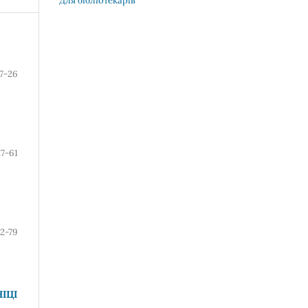
Для бібліотекарів
7-26
27-61
2-79
ІЦІ