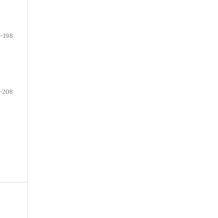
0-198
-208