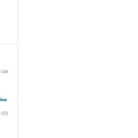
-248
йна
-252