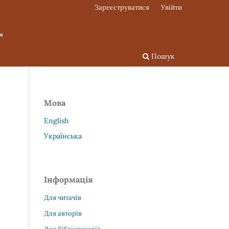
Зареєструватися
Увійти
"
Пошук
Мова
English
Українська
Інформація
Для читачів
Для авторів