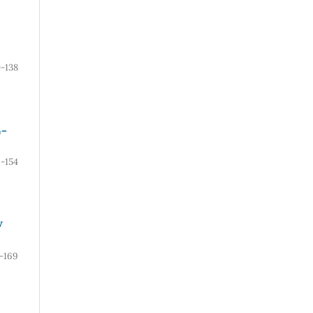
0-138
4–
9-154
У
-169