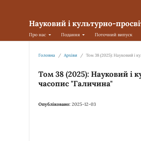
Науковий і культурно-просві
Про нас
Подання
Поточний випуск
Головна
/
Архіви
/
Том 38 (2025): Науковий і 
Том 38 (2025): Науковий і
часопис "Галичина"
Опубліковано:
2025-12-03