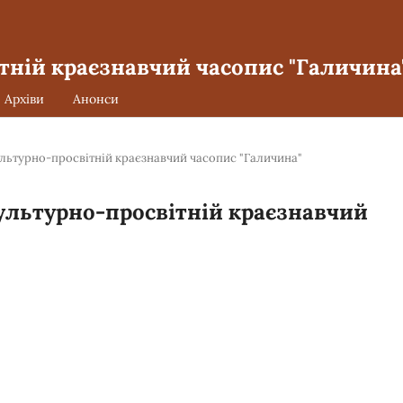
тній краєзнавчий часопис "Галичина
Архіви
Анонси
культурно-просвітній краєзнавчий часопис "Галичина"
 культурно-просвітній краєзнавчий