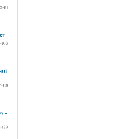
0-91
КТ
-106
ЧОЇ
7-118
7 –
9-129