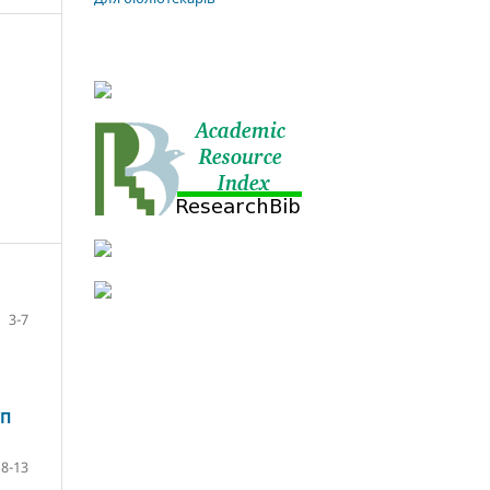
3-7
УП
8-13