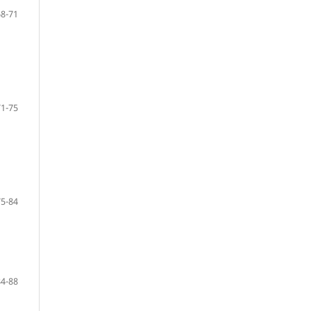
68-71
71-75
75-84
84-88