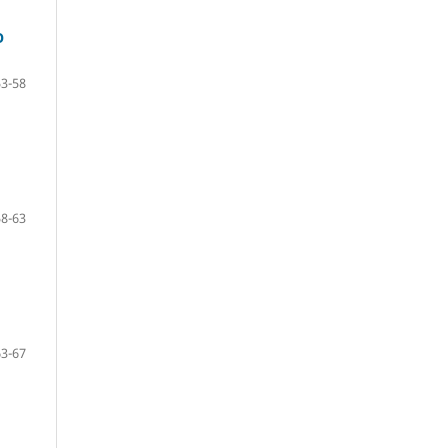
О
53-58
58-63
63-67