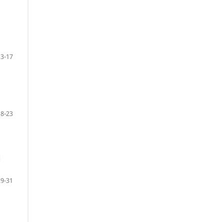
13-17
18-23
Я
29-31