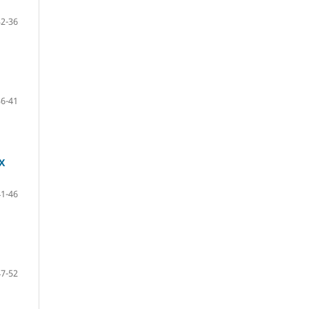
32-36
36-41
Х
41-46
47-52