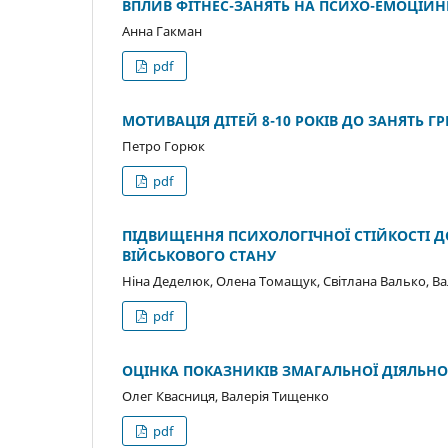
ВПЛИВ ФІТНЕС-ЗАНЯТЬ НА ПСИХО-ЕМОЦІЙН
Анна Гакман
pdf
МОТИВАЦІЯ ДІТЕЙ 8-10 РОКІВ ДО ЗАНЯТЬ Г
Петро Горюк
pdf
ПІДВИЩЕННЯ ПСИХОЛОГІЧНОЇ СТІЙКОСТІ 
ВІЙСЬКОВОГО СТАНУ
Ніна Деделюк, Олена Томащук, Світлана Валько, В
pdf
ОЦІНКА ПОКАЗНИКІВ ЗМАГАЛЬНОЇ ДІЯЛЬНОС
Олег Квасниця, Валерія Тищенко
pdf