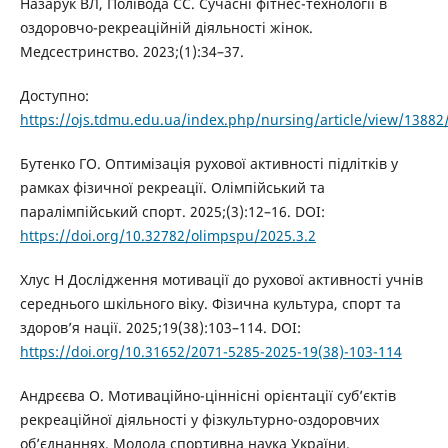
Назарук ВЛ, Полівода СС. Сучасні фітнес-технології в
оздоровчо-рекреаційній діяльності жінок.
Медсестринство. 2023;(1):34–37.
Доступно:
https://ojs.tdmu.edu.ua/index.php/nursing/article/view/13882
Бутенко ГО. Оптимізація рухової активності підлітків у
рамках фізичної рекреації. Олімпійський та
паралімпійський спорт. 2025;(3):12–16. DOI:
https://doi.org/10.32782/olimpspu/2025.3.2
Хлус Н Дослідження мотивації до рухової активності учнів
середнього шкільного віку. Фізична культура, спорт та
здоров’я нації. 2025;19(38):103–114. DOI:
https://doi.org/10.31652/2071-5285-2025-19(38)-103-114
Андрєєва О. Мотиваційно-ціннісні орієнтації суб’єктів
рекреаційної діяльності у фізкультурно-оздоровчих
об’єднаннях. Молода спортивна наука України.