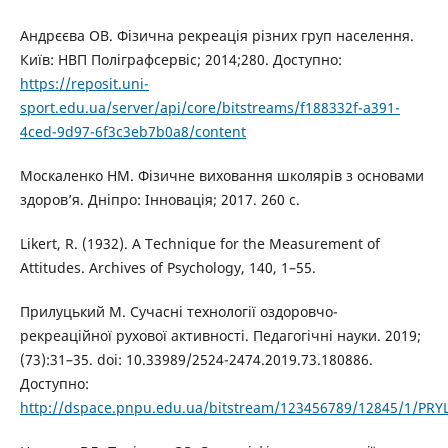
Андрєєва ОВ. Фізична рекреація різних груп населення.
Київ: НВП Поліграфсервіс; 2014;280. Доступно:
https://reposit.uni-
sport.edu.ua/server/api/core/bitstreams/f188332f-a391-
4ced-9d97-6f3c3eb7b0a8/content
Москаленко НМ. Фізичне виховання школярів з основами
здоров’я. Дніпро: Інновація; 2017. 260 с.
Likert, R. (1932). A Technique for the Measurement of
Attitudes. Archives of Psychology, 140, 1–55.
Прилуцький М. Сучасні технології оздоровчо-
рекреаційної рухової активності. Педагогічні науки. 2019;
(73):31–35. doi: 10.33989/2524-2474.2019.73.180886.
Доступно:
http://dspace.pnpu.edu.ua/bitstream/123456789/12845/1/PRY