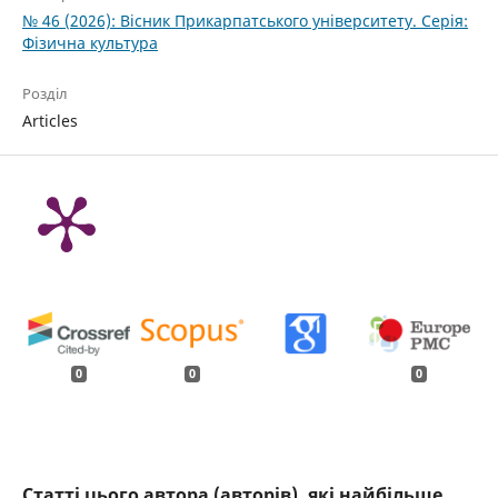
№ 46 (2026): Вісник Прикарпатського університету. Серія:
Фізична культура
Розділ
Articles
0
0
0
Статті цього автора (авторів), які найбільше