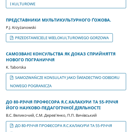
I KULTUROWE
ПРЕДСТАВНИКИ МУЛЬТИКУЛЬТУРНОГО ҐОЖОВА.
P.J. Krzyżanowski
PRZEDSTAWICIELE WIELOKULTUROWEGO GORZOWA
САМОЗВАНІ КОНСУЛЬСТВА ЯК ДОКАЗ СПРИЙНЯТТЯ
НОВОГО ПОГРАНИЧЧЯ
K. Taborska
SAMOZWAŃCZE KONSULATY JAKO ŚWIADECTWO ODBIORU
NOWEGO POGRANICZA
ДО 80-РІЧЧЯ ПРОФЕСОРА Я.С.КАЛАКУРИ ТА 55-РІЧЧЯ
ЙОГО НАУКОВО-ПЕДАГОГІЧНОЇ ДІЯЛЬНОСТІ
В.С. Великочий, С.М. Дерев’янко, П.П. Вичівський
ДО 80-РІЧЧЯ ПРОФЕСОРА Я.С.КАЛАКУРИ ТА 55-РІЧЧЯ