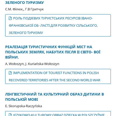
ЗЕЛЕНОГО ТУРИЗМУ
С.М. Філюк,, Г.В Гритчук
РОЛЬ ПОДІЄВИХ ТУРИСТСЬКИХ РЕСУРСІВ ІВАНО-
ФРАНКІВСЬКОЇ ОБ- ЛАСТІ ДЛЯ РОЗВИТКУ СІЛЬСЬКОГО,
ЗЕЛЕНОГО ТУРИЗМУ
РЕАЛІЗАЦІЯ ТУРИСТИЧНИХ ФУНКЦІЙ МІСТ НА
ПОЛЬСЬКИХ ЗЕМЛЯХ, НАБУТИХ ПІСЛЯ ІІ СВІТО- ВОЇ
ВІЙНИ.
A. Wołoszyn, J. Kuriańska-Wołoszyn
IMPLEMENTATION OF TOURIST FUNCTIONS IN POLISH
RECOVERED TERRITORIES AFTER THE SECOND WORLD WAR
ЛІНГВІСТИЧНИЙ ТА КУЛЬТУРНИЙ ОБРАЗ ДИТИНИ В
ПОЛЬСЬКІЙ МОВІ
E. Skorupska-Raczyńska
JĘZYKOWO-KULTUROWY OBRAZ DZIECKA W POLSZCZYŹNIE