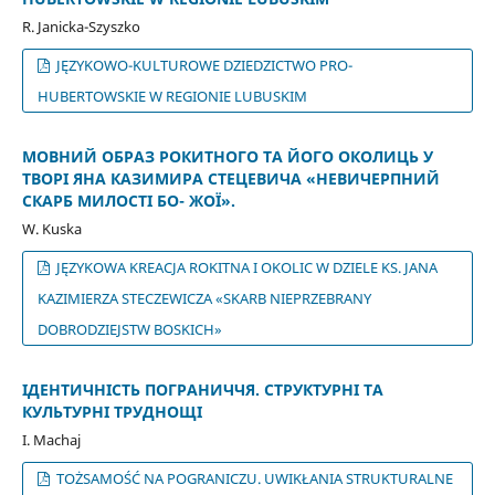
R. Janicka-Szyszko
JĘZYKOWO-KULTUROWE DZIEDZICTWO PRO-
HUBERTOWSKIE W REGIONIE LUBUSKIM
МОВНИЙ ОБРАЗ РОКИТНОГО ТА ЙОГО ОКОЛИЦЬ У
ТВОРІ ЯНА КАЗИМИРА СТЕЦЕВИЧА «НЕВИЧЕРПНИЙ
СКАРБ МИЛОСТІ БО- ЖОЇ».
W. Kuska
JĘZYKOWA KREACJA ROKITNA I OKOLIC W DZIELE KS. JANA
KAZIMIERZA STECZEWICZA «SKARB NIEPRZEBRANY
DOBRODZIEJSTW BOSKICH»
ІДЕНТИЧНІСТЬ ПОГРАНИЧЧЯ. СТРУКТУРНІ ТА
КУЛЬТУРНІ ТРУДНОЩІ
I. Machaj
TOŻSAMOŚĆ NA POGRANICZU. UWIKŁANIA STRUKTURALNE